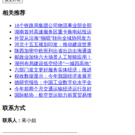
相关推荐
18个铁路局集团公司物流事业部全部
湖南首对高速服务区重卡换电站投运
外贸从沿海“独唱”转向全域协同发力
河北十五五规划印发：推动建设世界
陕西加密中欧班列出省出边出海通道
邮政业加快六大场景人工智能应用！
湖州布局建设低空经济“一城四高地”
六部门发文更好服务实体经济：推进
税收数据显示：今年我国经济发展开
德研究报告：中国工业数字化水平全
今年前两个月交通运输经济运行良好
国际航协：航空货运助力前置贸易增
联系方式
联系人：
蒋小姐
..............................................................