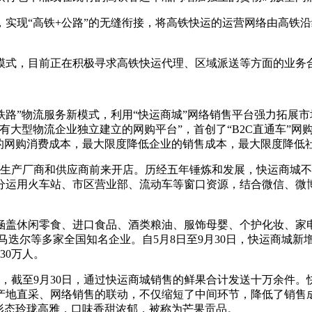
实现“高铁+公路”的无缝衔接，将高铁快运的运营网络由高铁
的模式，目前正在积极寻求高铁快运代理、区域派送等方面的业务
铁路”物流服务新模式，利用“快运商城”网络销售平台强力拓展市
有大型物流企业独立建立的网购平台”，首创了“B2C直通车”
者的网购消费成本，最大限度降低企业的销售成本，最大限度降低
国各地生产厂商和供应商前来开店。历经五年锤炼和发展，快运商
，充分运用火车站、市区营业部、流动车等窗口资源，结合微信、
盖休闲零食、进口食品、酒类粮油、服饰母婴、个护化妆、家电办
迭尔等多家全国知名企业。自5月8日至9月30日，快运商城新增注
30万人。
商，截至9月30日，通过快运商城销售的鲜果合计发送十万余件
产地直采、网络销售的联动，不仅缩短了中间环节，降低了销售
形态玲珑高雅，口味香甜浓郁，被称为芒果贡品。