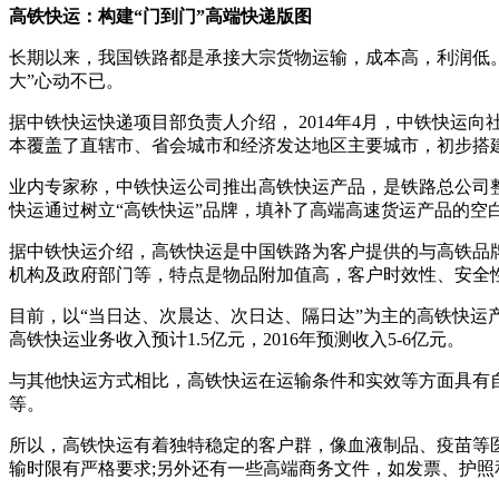
高铁快运：构建“门到门”高端快递版图
长期以来，我国铁路都是承接大宗货物运输，成本高，利润低。
大”心动不已。
据中铁快运快递项目部负责人介绍， 2014年4月，中铁快运
本覆盖了直辖市、省会城市和经济发达地区主要城市，初步搭
业内专家称，中铁快运公司推出高铁快运产品，是铁路总公司
快运通过树立“高铁快运”品牌，填补了高端高速货运产品的空
据中铁快运介绍，高铁快运是中国铁路为客户提供的与高铁品
机构及政府部门等，特点是物品附加值高，客户时效性、安全
目前，以“当日达、次晨达、次日达、隔日达”为主的高铁快运
高铁快运业务收入预计1.5亿元，2016年预测收入5-6亿元。
与其他快运方式相比，高铁快运在运输条件和实效等方面具有
等。
所以，高铁快运有着独特稳定的客户群，像血液制品、疫苗等
输时限有严格要求;另外还有一些高端商务文件，如发票、护