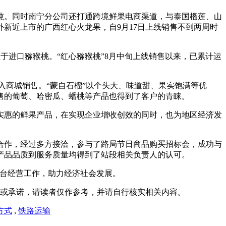
0吨。同时南宁分公司还打通跨境鲜果电商渠道，与泰国榴莲、山
新近上市的广西红心火龙果，自9月17日上线销售不到两周时
于进口猕猴桃。“红心猕猴桃”8月中旬上线销售以来，已累计运
入商城销售。“蒙自石榴”以个头大、味道甜、果实饱满等优
销售的葡萄、哈密瓜、蟠桃等产品也得到了客户的青睐。
实惠的鲜果产品，在实现企业增收创效的同时，也为地区经济发
合作，经过多方接洽，参与了路局节日商品购买招标会，成功与
产品品质到服务质量均得到了站段相关负责人的认可。
平台经营工作，助力经济社会发展。
或承诺，请读者仅作参考，并请自行核实相关内容。
方式
,
铁路运输