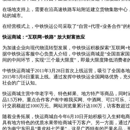
在场地支持上，需要在沿高速铁路车站附近建立货物集散中心，
站的城市。
在经营模式上，中铁快运公司采取了“自营+代理+业务合作”
快运商城：“互联网+铁路” 放大财富效应
为加速企业向现代物流转型发展，中铁快运积极探索“互联网+
据中铁快运客服中心负责人介绍，中铁快运商城是“全国首家国
间的中间环节，实现“三个最大限度”，即最大限度降低消费
中铁快运商城于2011年3月28日首次上线运营，吸引了全
2015年5月8日重装上线。通过发挥中铁快运全国网络优势
社会的广泛认知。
快运商城主营中华老字号、特色鲜果、地方特产等商品，同时涵
品1.5万种。重点合作客户有中粮我买网、中酒网、可口可乐、马
计交易额超过1000万元。网站浏览量累计达100万，访客数超过
随着业务拓展，快运商城自今年6月10日开始积极引入生鲜电
具有地方特色的优质水果带给商城千万客户。另一方面，通过
的为南宁东田县“青皮桂七芒果”，这是广西特有的芒果名品，