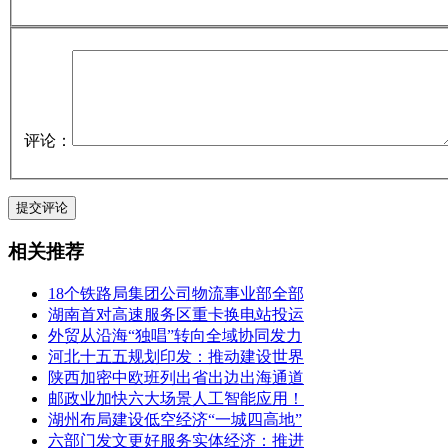
评论：
相关推荐
18个铁路局集团公司物流事业部全部
湖南首对高速服务区重卡换电站投运
外贸从沿海“独唱”转向全域协同发力
河北十五五规划印发：推动建设世界
陕西加密中欧班列出省出边出海通道
邮政业加快六大场景人工智能应用！
湖州布局建设低空经济“一城四高地”
六部门发文更好服务实体经济：推进