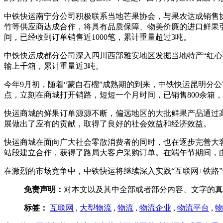
中铁快运南宁分公司积极联系当地芒果协会，与果农达成销售协
竹等供应商达成合作，将具有品质保障、物美价廉的进口鲜果引
间，已经收到订单销售近1000笔，累计重量超过3吨。
中铁快运成都分公司深入四川西部雅安地区发掘当地特产“红心
输上千箱，累计重量近3吨。
今年9月初，随着“蒙自石榴”成熟期的到来，中铁快运昆明分
点，立刻在商城打开销路，短短一个月时间，已销售800余箱
快运商城的鲜果订单源源不断，偏远地区的大批鲜果产品通过
展做出了应有的贡献，取得了良好的社会效益和经济效益。
快运商城在面向广大社会零散消费者的同时，也在逐步完善大
站段建立合作，获得了路局大客户采购订单。在端午节期间，
在激烈的市场竞争中，中铁快运将继续深入实践“互联网+铁路
免责声明：
对本文以及其中全部或者部分内容、文字的真
标签：
互联网
,
大型物流
,
物流
,
物流企业
,
物流平台
,
物