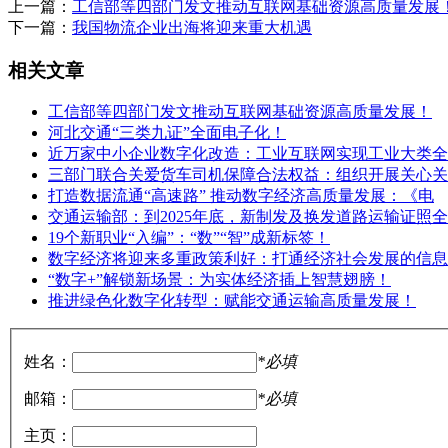
上一篇：
工信部等四部门发文推动互联网基础资源高质量发展
下一篇：
我国物流企业出海将迎来重大机遇
相关文章
工信部等四部门发文推动互联网基础资源高质量发展！
河北交通“三类九证”全面电子化！
近万家中小企业数字化改造：工业互联网实现工业大类全
三部门联合关爱货车司机保障合法权益：组织开展关心关
打造数据流通“高速路” 推动数字经济高质量发展：《电
交通运输部：到2025年底，新制发及换发道路运输证照全
19个新职业“入编”：“数”“智”成新标签！
数字经济将迎来多重政策利好：打通经济社会发展的信息
“数字+”解锁新场景：为实体经济插上智慧翅膀！
推进绿色化数字化转型：赋能交通运输高质量发展！
姓名：
*必填
邮箱：
*必填
主页：