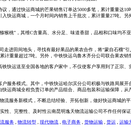
议，通过快运商城的芒果销售订单达5000多笔，累计重量达1
入快运商城，一个月时间内销售上千批次，累计重量27吨。另外
猕猴桃”，其维C含量高、水分足、味道香甜，品相和口味均不亚
公司走进田间地头，寻找有最好果品的果农合作，将“蒙自石榴”引
，累计重量超过7吨。另外，中铁快运乌鲁木齐分公司联合果农
高铁快运送至全国各地的客户家中，不仅使客户享用到了正宗、
客户服务模式。其中，中铁快运哈尔滨分公司积极与铁路局展开
由快运商城全程负责订单的产品组合、商品包装和运输保障，从
”物流服务新模式，不断总结经验、开拓创新，做好快运商城的
实性、完整性、及时性云南昆明逸天物流运输公司不作任何保证
流服务
,
物流转型
,
现代物流
,
电子商务
,
货物运输
,
货运
,
运输