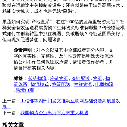
验就在运输途中关掉制冷设备；还有就是由于缺乏高新技术，
耗能实为惊人，成本也是无法“降温”。
果蔬如何实现“产地直采”，在这2000亿的蓝海里畅游无阻？怎
样安全有效运送易腐货物？生鲜物流标准有哪些？传统物流模
式如何在创新转型中抓住机遇、突破瓶颈？冷链蓝图虽美好，
但当现实照进梦想，问题诸多。
免责声明：
对本文以及其中全部或者部分内容、文
字的真实性、完整性、及时性云南昆明逸天物流运
输公司不作任何保证或承诺，请读者仅作参考，并
请自行核实相关内容。
标签：
传统物流
,
冷链物流
,
冷链配送
,
物流
,
物
流体系
,
物流模式
,
物流配送
,
生鲜物流
,
电商物流
,
跨境电商
上一篇：
工信部等四部门发文推动互联网基础资源高质量发
展！
下一篇：
我国物流企业出海将迎来重大机遇
相关文章