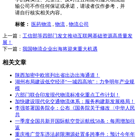
输公司不作任何保证或承诺，请读者仅作参考，并
请自行核实相关内容。
标签：
医药物流
,
物流
,
物流公司
上一篇：
工信部等四部门发文推动互联网基础资源高质量发
展！
下一篇：
我国物流企业出海将迎来重大机遇
相关文章
陕西加密中欧班列出省出边出海通道！
湖州布局建设低空经济“一城四高地”：力争明年产业规
模
六部门联合印发现代物流标准化重点工作计划！
加快建设现代化交通物流体系：服务构建新发展格局！
李强签署国务院令：公布《国务院关于修改〈中华人民
共
一季度全国共新开国际航空货运航线58条：每周增加往
返
重庆推广货车违法超限溯源处置多跨事件：预计今年年