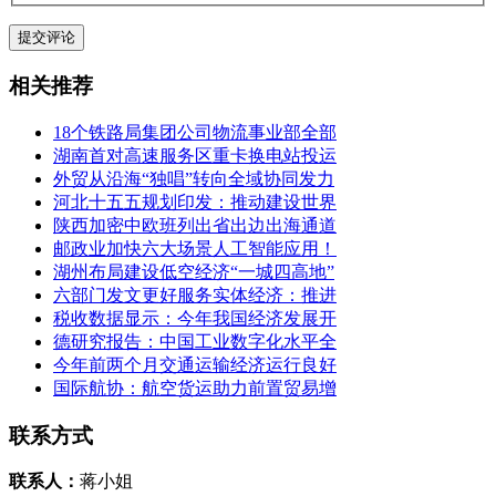
相关推荐
18个铁路局集团公司物流事业部全部
湖南首对高速服务区重卡换电站投运
外贸从沿海“独唱”转向全域协同发力
河北十五五规划印发：推动建设世界
陕西加密中欧班列出省出边出海通道
邮政业加快六大场景人工智能应用！
湖州布局建设低空经济“一城四高地”
六部门发文更好服务实体经济：推进
税收数据显示：今年我国经济发展开
德研究报告：中国工业数字化水平全
今年前两个月交通运输经济运行良好
国际航协：航空货运助力前置贸易增
联系方式
联系人：
蒋小姐