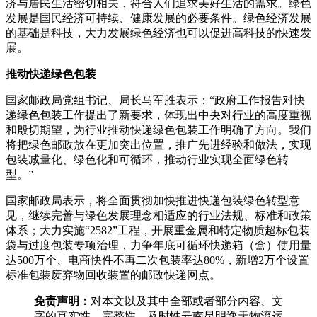
济与居民生活密切相关，符合人们追求美好生活的需求。绿色
发展是国民经济可持续、健康发展的必要条件。绿色经济发展
的基础是科技，大力发展绿色经济也可以促进高科技的快速发
展。
推动快递绿色包装
国家邮政局党组书记、局长马军胜表示：“政府工作报告对快
递绿色包装工作提出了新要求，体现出中央对行业的高度重视
和殷切期望，为行业推动快递绿色包装工作明确了方向。我们
将把绿色邮政放在更加突出位置，推广先进经验和做法，实现
包装减量化、绿色化和可循环，推动行业实现全面绿色转
型。”
国家邮政局表示，将全面贯彻加快推进快递包装绿色转型意
见，继续完善与绿色发展理念相适应的行业法规、标准和政策
体系；大力实施“2582”工程，开展重金属和特定物质超标包装
袋与过度包装专项治理，力争年底可循环快递箱（盒）使用量
达500万个、电商快件不再二次包装率达80%，新增2万个设置
标准包装废弃物回收装置的邮政快递网点。
免责声明：
对本文以及其中全部或者部分内容、文
字的真实性、完整性、及时性云南昆明逸天物流运