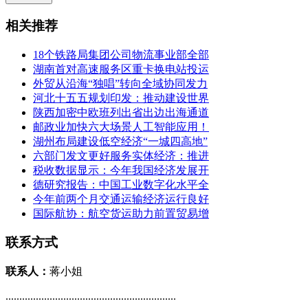
相关推荐
18个铁路局集团公司物流事业部全部
湖南首对高速服务区重卡换电站投运
外贸从沿海“独唱”转向全域协同发力
河北十五五规划印发：推动建设世界
陕西加密中欧班列出省出边出海通道
邮政业加快六大场景人工智能应用！
湖州布局建设低空经济“一城四高地”
六部门发文更好服务实体经济：推进
税收数据显示：今年我国经济发展开
德研究报告：中国工业数字化水平全
今年前两个月交通运输经济运行良好
国际航协：航空货运助力前置贸易增
联系方式
联系人：
蒋小姐
..............................................................