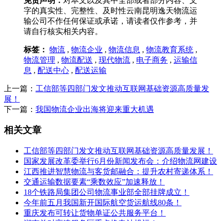
免责声明：
对本文以及其中全部或者部分内容、文
字的真实性、完整性、及时性云南昆明逸天物流运
输公司不作任何保证或承诺，请读者仅作参考，并
请自行核实相关内容。
标签：
物流
,
物流企业
,
物流信息
,
物流教育系统
,
物流管理
,
物流配送
,
现代物流
,
电子商务
,
运输信
息
,
配送中心
,
配送运输
上一篇：
工信部等四部门发文推动互联网基础资源高质量发
展！
下一篇：
我国物流企业出海将迎来重大机遇
相关文章
工信部等四部门发文推动互联网基础资源高质量发展！
国家发展改革委举行6月份新闻发布会：介绍物流网建设
江西推进智慧物流与客货邮融合：提升农村寄递体系！
交通运输数据要素“乘数效应”加速释放！
18个铁路局集团公司物流事业部全部挂牌成立！
今年前五月我国新开国际航空货运航线80条！
重庆发布可转让货物单证公共服务平台！