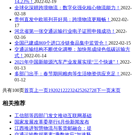
14.23%！
2022-02-19
全球化深耕跨境物流：数字化强化核心物流能力！
2022-
02-18
贵州直发中欧班列开好局：跨境物流更顺畅！
2022-02-
17
河北省第一张交通运输行业电子证照申领成功！
2022-
02-16
全国已建成869个进口冷链食品集中监管仓！
2022-02-15
交通运输结构不断优化调整：加快形成绿色低碳运输方
式！
2022-01-14
2021年中国新能源汽车产业发展实现“三个快速”！
2022-
01-13
多部门出手：春节期间粮肉等生活物资供应充足！
2022-
01-12
共有100页
首页
上一页
19
20
21
22
23
24
25
26
27
28
下一页
末页
相关推荐
工信部等四部门发文推动互联网基础
国家发展改革委举行6月份新闻发布
江西推进智慧物流与客货邮融合：提
交通运输数据要素“乘数效应”加速释