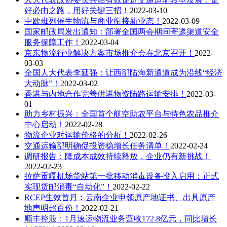
好必由之路，用好关键三招！
2022-03-10
中欧班列催生物流与商业衔接新业态！
2022-03-09
国家邮政局发出通知：部署全国两会期间寄递渠道安全
服务保障工作！
2022-03-04
京东物流行业解决方案市场推介会在北京召开！
2022-
03-03
全国人大代表李延强：让西部陆海新通道成为沿线“经济
大动脉”！
2022-03-02
香港与内地合作完善供港物资陆路运输安排！
2022-03-
01
助力乡村振兴：全国首个航空助农平台与特色农品推介
中心启动！
2022-02-28
物流企业对运输价格的分析！
2022-02-26
交通运输部明确促投资稳增长任务清单！
2022-02-24
调研报告：降成本成效持续释放，企业仍有新挑战！
2022-02-23
拉萨贡嘎机场货站第一批移动消毒设备投入启用：正式
实现货邮消毒“自动化”！
2022-02-22
RCEP生效首月：云南企业申领原产地证书、出具原产
地声明超百份！
2022-02-21
顺丰控股：1月速运物流业务营收172.8亿元，同比增长