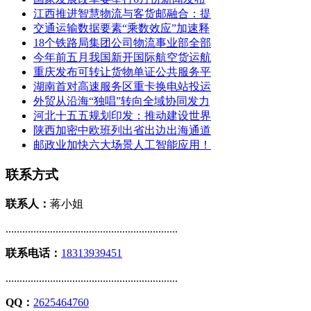
江西推进智慧物流与客货邮融合：提
交通运输数据要素“乘数效应”加速释
18个铁路局集团公司物流事业部全部
今年前五月我国新开国际航空货运航
重庆发布可转让货物单证公共服务平
湖南首对高速服务区重卡换电站投运
外贸从沿海“独唱”转向全域协同发力
河北十五五规划印发：推动建设世界
陕西加密中欧班列出省出边出海通道
邮政业加快六大场景人工智能应用！
联系方式
联系人：
蒋小姐
..............................................................
联系电话：
18313939451
..............................................................
QQ：
2625464760