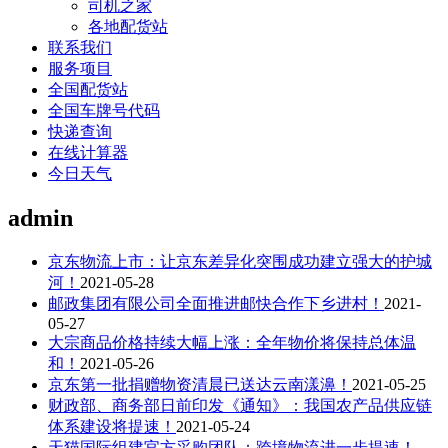
司机之家
各地配货站
联系我们
服务项目
全国配货站
全国车牌号代码
快递查询
在线计算器
今日天气
admin
京东物流上市：让京东差异化突围成功建立强大的护城
河！
2021-05-28
邮政集团有限公司全面推进邮快合作下乡进村！
2021-
05-27
大宗商品价格持续大幅上涨：全年物价将保持总体温
和！
2021-05-26
京东第一批捐赠物资清晨已送达云南漾濞！
2021-05-25
财政部、商务部日前印发《通知》：我国农产品供应链
体系建设将提速！
2021-05-24
天猫国际组建官方采购团队：跨境物流进一步提速！