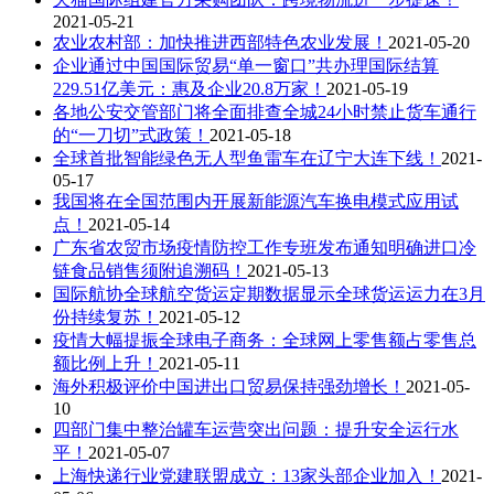
2021-05-21
农业农村部：加快推进西部特色农业发展！
2021-05-20
企业通过中国国际贸易“单一窗口”共办理国际结算
229.51亿美元：惠及企业20.8万家！
2021-05-19
各地公安交管部门将全面排查全城24小时禁止货车通行
的“一刀切”式政策！
2021-05-18
全球首批智能绿色无人型鱼雷车在辽宁大连下线！
2021-
05-17
我国将在全国范围内开展新能源汽车换电模式应用试
点！
2021-05-14
广东省农贸市场疫情防控工作专班发布通知明确进口冷
链食品销售须附追溯码！
2021-05-13
国际航协全球航空货运定期数据显示全球货运运力在3月
份持续复苏！
2021-05-12
疫情大幅提振全球电子商务：全球网上零售额占零售总
额比例上升！
2021-05-11
海外积极评价中国进出口贸易保持强劲增长！
2021-05-
10
四部门集中整治罐车运营突出问题：提升安全运行水
平！
2021-05-07
上海快递行业党建联盟成立：13家头部企业加入！
2021-