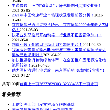
05-06
中通快递回应“宠物盲盒”：暂停相关网点揽收业务！
2021-05-05
2021年中国快递行业市场现状及发展前景分析！
2021-
05-04
京东物流已通过港交所聆讯：京东物流2020全年收入734
亿！
2021-05-03
快递业头部格局开始动摇：行业反不正当竞争加力！
2021-05-01
制造业数字化转型行动计划将加速出台！
2021-04-30
我国医药带量采购不断推进与完善：带量采购顶层设计
架构已逐渐明晰！
2021-04-29
加快推进物流包装绿色转型：在全国推广应用标准化物
流周转箱！
2021-04-28
助力医药流通行业远航：南京医药的“智慧物流宝典”！
2021-04-27
共有100页
首页
上一页
26
27
28
29
30
31
32
33
34
35
下一页
末页
相关推荐
工信部等四部门发文推动互联网基础
国家发展改革委举行6月份新闻发布