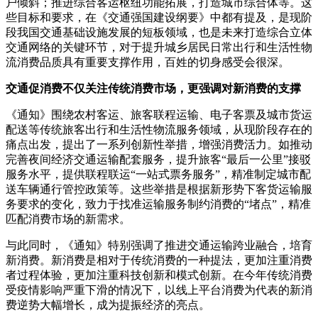
户倾斜；推进综合客运枢纽功能拓展，打造城市综合体等。这
些目标和要求，在《交通强国建设纲要》中都有提及，是现阶
段我国交通基础设施发展的短板领域，也是未来打造综合立体
交通网络的关键环节，对于提升城乡居民日常出行和生活性物
流消费品质具有重要支撑作用，百姓的切身感受会很深。
交通促消费不仅关注传统消费市场，更强调对新消费的支撑
《通知》围绕农村客运、旅客联程运输、电子客票及城市货运
配送等传统旅客出行和生活性物流服务领域，从现阶段存在的
痛点出发，提出了一系列创新性举措，增强消费活力。如推动
完善夜间经济交通运输配套服务，提升旅客“最后一公里”接驳
服务水平，提供联程联运“一站式票务服务”，精准制定城市配
送车辆通行管控政策等。这些举措是根据新形势下客货运输服
务要求的变化，致力于找准运输服务制约消费的“堵点”，精准
匹配消费市场的新需求。
与此同时，《通知》特别强调了推进交通运输跨业融合，培育
新消费。新消费是相对于传统消费的一种提法，更加注重消费
者过程体验，更加注重科技创新和模式创新。在今年传统消费
受疫情影响严重下滑的情况下，以线上平台消费为代表的新消
费逆势大幅增长，成为提振经济的亮点。