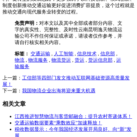
制度创新推动交通运输更好促进消费扩容提质，这个过程就是
推动交通向现代服务业转变的过程。
免责声明：
对本文以及其中全部或者部分内容、文
字的真实性、完整性、及时性云南昆明逸天物流运
输公司不作任何保证或承诺，请读者仅作参考，并
请自行核实相关内容。
标签：
交通运输
,
人工智能
,
信息技术
,
信息部
,
物流
,
物流服务
,
物流货运
,
货运
,
货运信息部
,
运
输服务
上一篇：
工信部等四部门发文推动互联网基础资源高质量发
展！
下一篇：
我国物流企业出海将迎来重大机遇
相关文章
江西推进智慧物流与客货邮融合：提升农村寄递体系！
交通运输数据要素“乘数效应”加速释放！
税收数据显示：今年我国经济发展开局良好、向“新”发
展