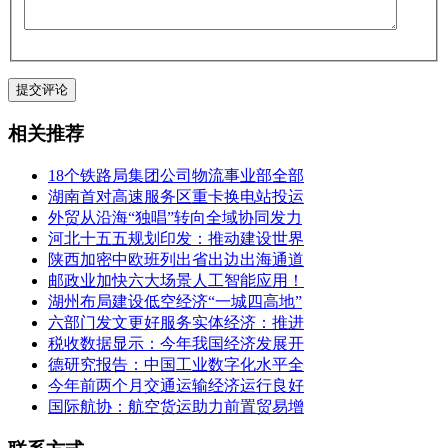
相关推荐
18个铁路局集团公司物流事业部全部
湖南首对高速服务区重卡换电站投运
外贸从沿海“独唱”转向全域协同发力
河北十五五规划印发：推动建设世界
陕西加密中欧班列出省出边出海通道
邮政业加快六大场景人工智能应用！
湖州布局建设低空经济“一城四高地”
六部门发文更好服务实体经济：推进
税收数据显示：今年我国经济发展开
德研究报告：中国工业数字化水平全
今年前两个月交通运输经济运行良好
国际航协：航空货运助力前置贸易增