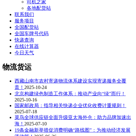
司机之家
各地配货站
联系我们
服务项目
全国配货站
全国车牌号代码
快递查询
在线计算器
今日天气
物流货运
西藏山南市农村寄递物流体系建设实现寄递服务全覆
盖！
2025-10-24
北京构建绿色制造工作体系：推动产业向“绿”而行！
2025-10-16
国家邮政局：指导相关快递企业优化收费计重规则！
2025-07-18
菜鸟全球供应链全面升级亚太海外仓：助力品牌加速出
海！
2025-07-10
19条金融新举措促消费明确“路线图”：为推动经济发展