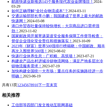
邮政快递业新推选143个服务现代农业金牌项目！
2024-
03-29
如何正确理解“全社会物流成本”？
2024-03-11
交通运输部部长李小鹏：我国建成了世界上最大的邮政
快递网！
2024-03-08
港口外贸吞吐量保持较快增长：大宗商品进口需求强
劲！
2023-11-02
国家邮政局开展寄递渠道安全服务保障工作督导检查：
督促企业强化安全责任和措施落实！
2023-10-09
2023年《财富》世界500强排行榜揭晓：中国邮政、顺丰
再次入围世界500强！
2023-08-02
快递行业休养生息：广积粮、高筑墙！
2023-07-21
构建农产品出村进城冷链物流网络：满足产地多层次冷
链物流服务需求！
2023-07-19
加快构建全国统一大市场：重点任务的实施路径进一步
明确！
2023-06-19
共有13页
1
2
3
4
5
6
7
8
9
10
下一页
末页
相关推荐
工信部等四部门发文推动互联网基础