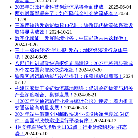
添动能！
2025-06-26
2035年邮政行业科技创新体系将全面建成！
2025-06-04
两办最新部署来了：如何降低全社会物流成本？
2024-
11-28
三季度铁路发送货物超10亿吨：铁路现代物流体系建设
取得显著成效！
2024-10-21
数字化赋能、发展跨境业务，中国邮政未来这样做！
2024-09-26
三十一省份经济“半年报”发布：地区经济运行总体平
稳！
2024-08-05
八部门推进邮政快递枢纽布局建设：2027年将初步建成
30个左右国家邮政快递枢纽！
2024-07-30
铁路客货运输功能与效益提升：多项指标创新高！
2024-
07-17
构建国家骨干冷链物流基地网络：促进冷链物流与相关
产业深度融合、集群发展！
2024-06-21
《2023年交通运输行业发展统计公报》评读：着力推进
交通运输高质量发展！
2024-06-18
2024年端午假期全国邮政快递业揽投快递包裹26.54亿
件：全国邮政快递业运行平稳有序！
2024-06-12
4月份电商物流指数为113.2点：行业延续稳步向好态
势！
2024-05-10