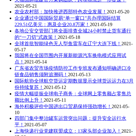
2021-05-21
农业农村部：加快推进西部特色农业发展！
2021-05-20
企业通过中国国际贸易“单一窗口”共办理国际结算
229.51亿美元：惠及企业20.8万家！
2021-05-19
各地公安交管部门将全面排查全城24小时禁止货车通行
的“一刀切”式政策！
2021-05-18
全球首批智能绿色无人型鱼雷车在辽宁大连下线！
2021-
05-17
我国将在全国范围内开展新能源汽车换电模式应用试
点！
2021-05-14
广东省农贸市场疫情防控工作专班发布通知明确进口冷
链食品销售须附追溯码！
2021-05-13
国际航协全球航空货运定期数据显示全球货运运力在3月
份持续复苏！
2021-05-12
疫情大幅提振全球电子商务：全球网上零售额占零售总
额比例上升！
2021-05-11
海外积极评价中国进出口贸易保持强劲增长！
2021-05-
10
四部门集中整治罐车运营突出问题：提升安全运行水
平！
2021-05-07
上海快递行业党建联盟成立：13家头部企业加入！
2021-