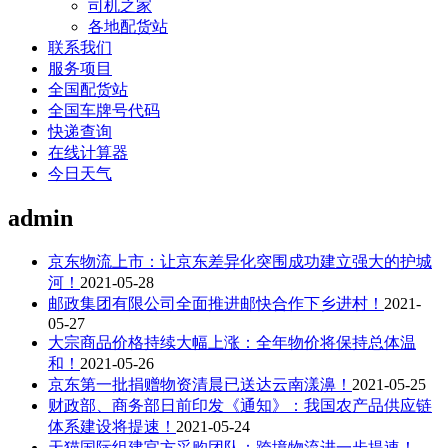
司机之家
各地配货站
联系我们
服务项目
全国配货站
全国车牌号代码
快递查询
在线计算器
今日天气
admin
京东物流上市：让京东差异化突围成功建立强大的护城
河！
2021-05-28
邮政集团有限公司全面推进邮快合作下乡进村！
2021-
05-27
大宗商品价格持续大幅上涨：全年物价将保持总体温
和！
2021-05-26
京东第一批捐赠物资清晨已送达云南漾濞！
2021-05-25
财政部、商务部日前印发《通知》：我国农产品供应链
体系建设将提速！
2021-05-24
天猫国际组建官方采购团队：跨境物流进一步提速！