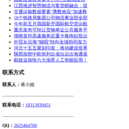
江西推进智慧物流与客货邮融合：提
交通运输数据要素“乘数效应”加速释
18个铁路局集团公司物流事业部全部
今年前五月我国新开国际航空货运航
重庆发布可转让货物单证公共服务平
湖南首对高速服务区重卡换电站投运
外贸从沿海“独唱”转向全域协同发力
河北十五五规划印发：推动建设世界
陕西加密中欧班列出省出边出海通道
邮政业加快六大场景人工智能应用！
联系方式
联系人：
蒋小姐
..............................................................
联系电话：
18313939451
..............................................................
QQ：
2625464760