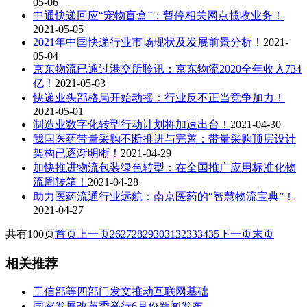
05-06
中通快递回应“宠物盲盒”：暂停相关网点揽收业务！
2021-05-05
2021年中国快递行业市场现状及发展前景分析！
2021-
05-04
京东物流已通过港交所聆讯：京东物流2020全年收入734
亿！
2021-05-03
快递业头部格局开始动摇：行业反不正当竞争加力！
2021-05-01
制造业数字化转型行动计划将加速出台！
2021-04-30
我国医药带量采购不断推进与完善：带量采购顶层设计
架构已逐渐明晰！
2021-04-29
加快推进物流包装绿色转型：在全国推广应用标准化物
流周转箱！
2021-04-28
助力医药流通行业远航：南京医药的“智慧物流宝典”！
2021-04-27
共有100页
首页
上一页
26
27
28
29
30
31
32
33
34
35
下一页
末页
相关推荐
工信部等四部门发文推动互联网基础
国家发展改革委举行6月份新闻发布