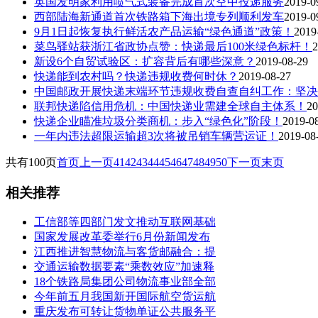
英国发明家利用喷气式装备完成首次空中投递服务
2019-0
西部陆海新通道首次铁路箱下海出境专列顺利发车
2019-0
9月1日起恢复执行鲜活农产品运输“绿色通道”政策！
2019
菜鸟驿站获浙江省政协点赞：快递最后100米绿色标杆！
2
新设6个自贸试验区：扩容背后有哪些深意？
2019-08-29
快递能到农村吗？快递违规收费何时休？
2019-08-27
中国邮政开展快递末端环节违规收费自查自纠工作：坚决
联邦快递陷信用危机：中国快递业需建全球自主体系！
20
快递企业瞄准垃圾分类商机：步入“绿色化”阶段！
2019-0
一年内违法超限运输超3次将被吊销车辆营运证！
2019-08
共有100页
首页
上一页
41
42
43
44
45
46
47
48
49
50
下一页
末页
相关推荐
工信部等四部门发文推动互联网基础
国家发展改革委举行6月份新闻发布
江西推进智慧物流与客货邮融合：提
交通运输数据要素“乘数效应”加速释
18个铁路局集团公司物流事业部全部
今年前五月我国新开国际航空货运航
重庆发布可转让货物单证公共服务平