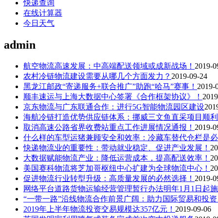
快递查询
在线计算器
今日天气
admin
航空物流高速发展：中高端配送领域或成新战场！
2019-0
农村冷链物流建设需要从哪几个方面发力？
2019-09-24
黑龙江邮政“寄递服务+联合推广”助跑“哈马”赛事！
2019-
顺丰速运与上海大数据中心签署《合作框架协议》！
2019
京东物流与广东联通合作：进行5G智能物流园区建设
201
海航冷链打造优势供应链体系：挪威三文鱼直采项目顺利
取消高速公路省界收费站重点工作进展情况通报！
2019-0
什么样的车型运猪兼顾安全和效率：冷藏车替代仓栏是必
快递物流业的重要性：带动就业稳定、促进产业发展！
20
大数据赋能物流产业：降低运营成本，提高配送效率！
20
美国赛科物流将芝加哥枢纽中心扩建为全球物流中心！
20
促进物流行业转型升级：高质量发展的必然选择！
2019-0
网络平台道路货物运输经营管理暂行办法明年1月1日起
“一带一路”沿线物流合作前景广阔：助力国际贸易和投
2019年上半年物流投资交易规模达357亿元！
2019-09-06