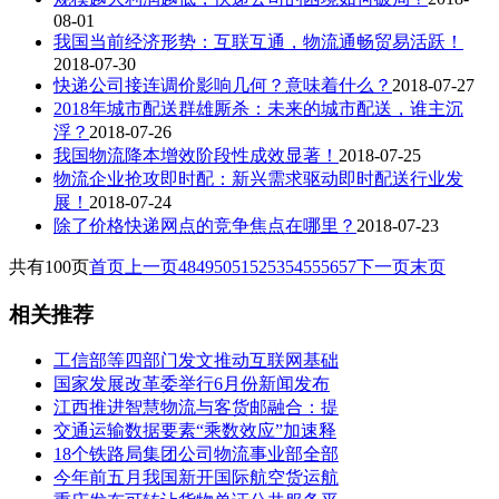
08-01
我国当前经济形势：互联互通，物流通畅贸易活跃！
2018-07-30
快递公司接连调价影响几何？意味着什么？
2018-07-27
2018年城市配送群雄厮杀：未来的城市配送，谁主沉
浮？
2018-07-26
我国物流降本增效阶段性成效显著！
2018-07-25
物流企业抢攻即时配：新兴需求驱动即时配送行业发
展！
2018-07-24
除了价格快递网点的竞争焦点在哪里？
2018-07-23
共有100页
首页
上一页
48
49
50
51
52
53
54
55
56
57
下一页
末页
相关推荐
工信部等四部门发文推动互联网基础
国家发展改革委举行6月份新闻发布
江西推进智慧物流与客货邮融合：提
交通运输数据要素“乘数效应”加速释
18个铁路局集团公司物流事业部全部
今年前五月我国新开国际航空货运航