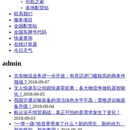
司机之家
各地配货站
联系我们
服务项目
全国配货站
全国车牌号代码
快递查询
在线计算器
今日天气
admin
京东物流业务进一步开放：有意迈进门槛较高的商务件
领域？
2018-09-07
无人快递车让你跟快递零距离：各大物流争做机器智能
化！
2018-09-05
我国交通运输装备的清洁绿色水平不高：需推进运输装
备升级！
2018-09-04
航运业不惧贸易战，真正可怕的是需求发生了变化！
2018-09-03
“一带一路”给世界带来了什么？新的理念、新的动力、
新的规则、新的希望！
2018-08-30