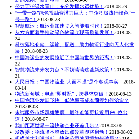
努力守护绿水青山：充分发挥水运优势！
2018-08-29
“一带一路”绿色投融资潜力巨大：中企积极践行绿色“一
带一路”！
2018-08-28
智慧航运：航运业加速驶入智能船时代！
2018-08-27
从六方面着手推动绿色物流实现高质量发展！
2018-08-
24
科技落地仓储、运输、配送，助力物流行业向无人化发
展！
2018-08-23
中国海运业的发展拉近了中国与世界的距离！
2018-08-
22
智慧物流未来发力点？不妨读读这些新政策！
2018-08-
21
人民日报：中国物流业“大而不强”是个客观事实！
2018-
08-14
物流新领域：电商“即时配”，跨界求突破！
2018-08-13
中国物流业发展飞快：低效率高成本顽疾如何治愈？
2018-08-08
末端服务市场群雄逐鹿，最终谁能更接近用户C位出
道！
2018-08-07
我们距离世界一流快递企业还差几步？
2018-08-06
发改委：物流降本增效试点改革即将启动！
2018-08-02
规模越大利润越低，快递公司的困境如何破局？
2018-