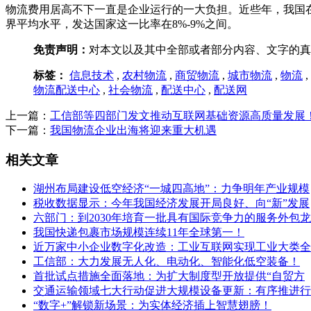
物流费用居高不下一直是企业运行的一大负担。近些年，我国在降
界平均水平，发达国家这一比率在8%-9%之间。
免责声明：
对本文以及其中全部或者部分内容、文字的真
标签：
信息技术
,
农村物流
,
商贸物流
,
城市物流
,
物流
,
物流配送中心
,
社会物流
,
配送中心
,
配送网
上一篇：
工信部等四部门发文推动互联网基础资源高质量发展
下一篇：
我国物流企业出海将迎来重大机遇
相关文章
湖州布局建设低空经济“一城四高地”：力争明年产业规模
税收数据显示：今年我国经济发展开局良好、向“新”发展
六部门：到2030年培育一批具有国际竞争力的服务外包龙
我国快递包裹市场规模连续11年全球第一！
近万家中小企业数字化改造：工业互联网实现工业大类全
工信部：大力发展无人化、电动化、智能化低空装备！
首批试点措施全面落地：为扩大制度型开放提供“自贸方
交通运输领域七大行动促进大规模设备更新：有序推进行
“数字+”解锁新场景：为实体经济插上智慧翅膀！