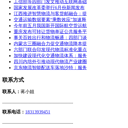
工信部等四部门发文推动互联网基础
国家发展改革委举行6月份新闻发布
江西推进智慧物流与客货邮融合：提
交通运输数据要素“乘数效应”加速释
今年前五月我国新开国际航空货运航
重庆发布可转让货物单证公共服务平
事关百姓出行和物流畅通：四部门谈
内蒙古三圈融合力促交通物流降本提
六部门联合印发现代物流标准化重点
加快建设现代化交通物流体系：服务
四川内培外引推动现代物流产业建圈
京东物流智能配送车落地沙特：服务
联系方式
联系人：
蒋小姐
..............................................................
联系电话：
18313939451
..............................................................