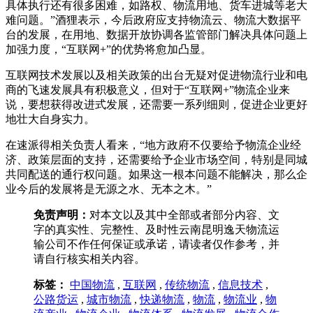
具体执行还有很多困难，如路权、物流用地、货车进城等老大
难问题。”酒狸表示，今后政府应支持物流云、物流大数据平
台的发展，在用地、数据开放协调各监管部门解决具体问题上
加强力度，“互联网+”的优势将愈加凸显。
互联网技术发展以及相关政策的出台无疑对促进物流行业和电
商的飞速发展具有积极意义，但对于“互联网+”物流企业来
说，要想获得改进式发展，还需要一系列细则，促进企业更好
地壮大自身实力。
在速派得相关负责人看来，“地方政府不仅要给予物流企业经
济、政策层面的支持，还需要给予企业市场空间，特别是同城
共同配送的通行权问题。如果这一根本问题不能解决，那么企
业今后的发展将是无源之水、无本之木。”
免责声明：
对本文以及其中全部或者部分内容、文
字的真实性、完整性、及时性云南昆明逸天物流运
输公司不作任何保证或承诺，请读者仅作参考，并
请自行核实相关内容。
标签：
中国物流
,
互联网
,
传统物流
,
信息技术
,
公路货运
,
城市物流
,
快递物流
,
物流
,
物流业
,
物