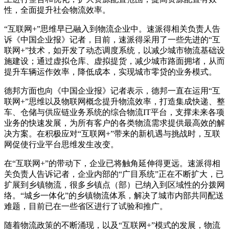
性，全面提升社会物流效率。
“互联网+”思维早已融入到物流企业中。速派得相关负责人告
诉《中国企业报》记者，目前，速派得采用了一些先进的“互
联网+”技术，如开发了动态调度系统，以减少城市物流基础设
施建设；通过虚拟仓库、虚拟提货，减少城市路面拥堵，从而
提升车辆运作效率，降低成本，实现城市零贷的业务模式。
德邦方面也向《中国企业报》记者表示，德邦一直在运用“互
联网+”思维以及物联网概念提升物流效率，打造集成快递、整
车、仓储与供应链业务系统的综合物流IT平台，支撑未来各项
业务的快速发展，为所有客户的各类物流需求提供最高效的解
决方案。在积极应对“互联网+”带来的新机遇与挑战时，互联
网促使行业平台思维发生改变。
在“互联网+”的带动下，企业已将触角延伸得更远。速派得相
关负责人告诉记者，企业内部的“广目系统”正在不断扩大，已
扩展到乡镇物流，很多乡镇点（部）已纳入到区域性的分拨网
络。“城乡一体化”的乡镇物流体系，解决了城市内部共同配送
难题，目前已在一些省区进行了试验和推广。
随着物流政策的不断涌现，以及“互联网+”模式的发展，物流