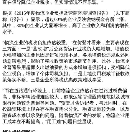
直在倡导降低企业税收，但实际情况不容乐观。”
根据《2015年度物流企业负担及营商环境调查报告》（以下简
称《报告》）显示，超过60%的企业反映缴纳税金有所上涨。
其中，30%的企业认为显著增长，高于企业收入和利润的增长
水平。
“物流企业的税收负担依然较重。”在贺登才看来，主要表现在
三方面：一是“营改增”后公路货运行业税负大幅增加。增值税
大幅增加的主要原因是进项抵扣不足。各地增值税违规返还问
题愈演愈烈，影响了税收政策的市场调节作用。此外，物流企
业普遍采用超额支出燃油费的方式来增加进项抵扣，变相降低
企业税负，增加了个体司机负担。二是土地使用税减半征收政
策落实不够。三是企业所得税优惠政策难以享受。
“而在道路通行环境上，目前物流企业依然存在过路过桥费偏
高，非标车辆治理难度较大，超限运输管理亟待规范以及城市
限行问题较为普遍等问题。”贺登才告诉记者，与此同时，在
投融资环境上现在存在融资需求分化、融资渠道较为单一以及
融资成本难以承受的问题。随着物流产业的发展，物流企业用
工成本在不断提高，“用工难”问题日益显现。