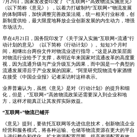
7月29日，国家发改委印发了《“互联网+”高效物流实施意见》
（以下简称《意见》），以着力打破制约“互联网+”物流发展
的体制障碍，加快调整完善政策法规，统一相关行业标准，创
新制度供给，最大限度地释放企业创新发展的内生动力，增强
市场活力。
早在4月21日，国务院印发了《关于深入实施“互联网+流通”行
动计划的意见》（以下简称《行动计划》）。短短3个月时
间，相继出台两份文件对物流业进行指导，“这是从政策层面
对物流行业给予了支撑，表明近年来国家对流通改革的高度重
视，因为流通升级与产业升级互为因果，而中国是一个典型的
流通发展滞后于产业发展的国家。”阿里研究院物流专家酒狸
在接受《中国企业报》记者采访时这样表示。
业界普遍认为，虽然《意见》是对《行动计划》的提升和细
化，但是，“互联网+”高效物流政策还需要深入到企业和地
方，这样才能真正让其发挥实际效益。
“互联网+”物流已铺开
《意见》提到，要依托互联网等先进信息技术，创新物流企业
经营和服务模式，将各种运输、仓储等物流资源在更大的平台
上进行整合和优化，扩大资源配置范围，提高资源配置有效