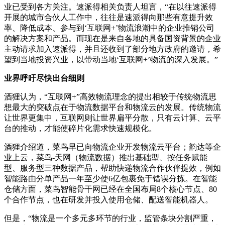
业已受到各方关注。速派得相关负责人坦言，“在以往速派得
开展的城市合伙人工作中，往往是速派得向那些有意提升效
率、降低成本、参与到‘互联网+’物流浪潮中的企业推销公司
的解决方案和产品。而现在是来自各地的具备国资背景的企业
主动请求加入速派得，并且还收到了部分地方政府的邀请，希
望到当地投资兴业，以带动当地‘互联网+’物流的深入发展。”
业界呼吁尽快出台细则
酒狸认为，“互联网+”高效物流理念的提出相较于传统物流思
想最大的突破点在于物流数据平台和物流云的发展。传统物流
让世界更集中，互联网则让世界扁平分散，只有云计算、云平
台的推动，才能使碎片化需求快速规模化。
酒狸介绍道，菜鸟早已向物流企业开发物流云平台；韵达等企
业上云，菜鸟-天网（物流数据）推出基础型、按任务赋能
型、服务型三种数据产品，帮助快递物流合作伙伴提效，例如
智能路由分单产品一年至少使6亿包裹免于错误分拣。在智能
仓储方面，菜鸟智能骨干网已经在全国布局8个核心节点、80
个合作节点，也在研发并投入使用仓储、配送智能机器人。
但是，“物流是一个多元多环节的行业，监管条块分割严重，