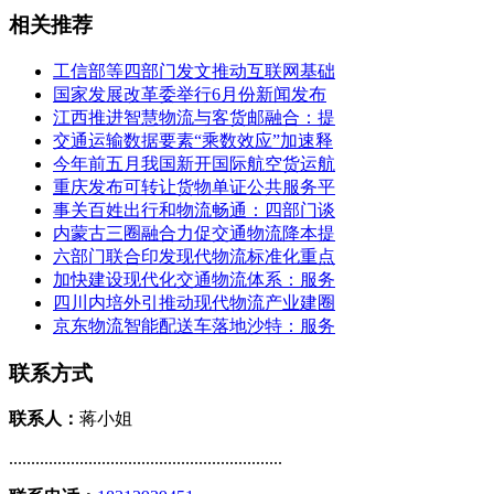
相关推荐
工信部等四部门发文推动互联网基础
国家发展改革委举行6月份新闻发布
江西推进智慧物流与客货邮融合：提
交通运输数据要素“乘数效应”加速释
今年前五月我国新开国际航空货运航
重庆发布可转让货物单证公共服务平
事关百姓出行和物流畅通：四部门谈
内蒙古三圈融合力促交通物流降本提
六部门联合印发现代物流标准化重点
加快建设现代化交通物流体系：服务
四川内培外引推动现代物流产业建圈
京东物流智能配送车落地沙特：服务
联系方式
联系人：
蒋小姐
..............................................................