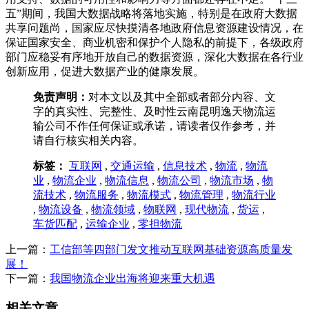
五”期间，我国大数据战略将落地实施，特别是在政府大数据
共享问题尚，国家应尽快摸清各地政府信息资源建设情况，在
保证国家安全、商业机密和保护个人隐私的前提下，各级政府
部门应稳妥有序地开放自己的数据资源，深化大数据在各行业
创新应用，促进大数据产业的健康发展。
免责声明：
对本文以及其中全部或者部分内容、文
字的真实性、完整性、及时性云南昆明逸天物流运
输公司不作任何保证或承诺，请读者仅作参考，并
请自行核实相关内容。
标签：
互联网
,
交通运输
,
信息技术
,
物流
,
物流
业
,
物流企业
,
物流信息
,
物流公司
,
物流市场
,
物
流技术
,
物流服务
,
物流模式
,
物流管理
,
物流行业
,
物流设备
,
物流领域
,
物联网
,
现代物流
,
货运
,
车货匹配
,
运输企业
,
零担物流
上一篇：
工信部等四部门发文推动互联网基础资源高质量发
展！
下一篇：
我国物流企业出海将迎来重大机遇
相关文章