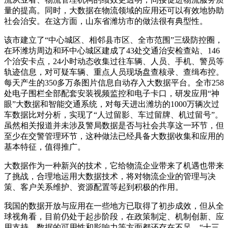
量的提高。同时，大数据在物流领域的应用还可以有效地协助
社会治安。在这方面，山东省潍坊市的做法很有典型性。
该市建立了“中心城区、相邻县市区、全市范围”三级防控圈，
在环潍坊周边和环中心城区建成了43处交通治安检查站、146
个治安卡点，24小时动态收集过往车辆、人员、手机、警员等
轨迹信息，对可疑车辆、重点人员现场盘查核录、查缉布控。
每天产生的350多万条图片信息自动存入大数据平台。全市258
处电子围栏全部配套安装视频监控和电子卡口，研发应用“神
眼”大数据和智能交通系统，对每天进出潍坊的1000万辆次过
车数据比对分析，实现了“人过留影、车过留牌、机过留号”。
虽然相关报道并未涉及警局数据是否与社会共享这一环节，但
至少在交警管理环节，这种做法已经具备大数据收集和应用的
基本特征，值得推广。
大数据作为一种新兴的技术，它给物流企业带来了机遇也带来
了挑战，合理地运用大数据技术，将对物流企业的管理与决
策、客户关系维护、资源配置等起到积极的作用。
我国的数据开放与应用在一些地方已取得了初步成效，但从全
球视角看，目前仍处于起步阶段，在政策制定、机制创新、应
用支持、数据的可用性和影响力等方面都还存在不足。“十三