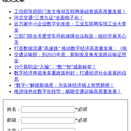
工信部等四部门发文推动互联网基础资源高质量发展！
河北交通“三类九证”全面电子化！
近万家中小企业数字化改造：工业互联网实现工业大类
全
三部门联合关爱货车司机保障合法权益：组织开展关心
关
打造数据流通“高速路” 推动数字经济高质量发展：《电
交通运输部：到2025年底，新制发及换发道路运输证照
全
19个新职业“入编”：“数”“智”成新标签！
数字经济将迎来多重政策利好：打通经济社会发展的信
息
“数字+”解锁新场景：为实体经济插上智慧翅膀！
推进绿色化数字化转型：赋能交通运输高质量发展！
姓名：
*必填
邮箱：
*必填
主页：