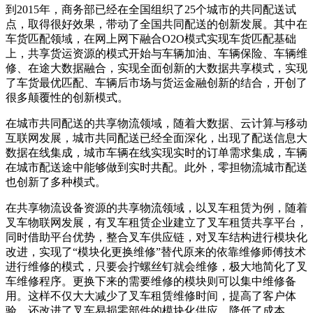
到2015年，商务部已经在全国组织了25个城市的共同配送试
点，取得很好效果，带动了全国共同配送的创新发展。其中在
车货匹配领域，在网上网下融合O2O模式实现车货匹配基础
上，共享货运资源的模式开始与车辆加油、车辆保险、车辆维
修、在途大数据融合，实现全面创新的大数据共享模式，实现
了车货最优匹配、车辆后市场与货运金融创新的结合，开创了
很多颠覆性的创新模式。
在城市共同配送的共享物流领域，随着大数据、云计算与移动
互联网发展，城市共同配送已经全面深化，出现了配送信息大
数据在线集成，城市车辆在线实现实时的订单需求集成，车辆
在城市配送途中能够做到实时共配。此外，零担物流城市配送
也创新了多种模式。
在共享物流设备资源的共享物流领域，以叉车租赁为例，随着
叉车物联网发展，有叉车租赁企业建立了叉车租赁共享平台，
同时借助平台优势，整合叉车供应链，对叉车结构进行模块化
改进，实现了“模块化更换维修”替代原来的依靠维修师傅技术
进行维修的模式，只要会拧螺丝钉就会维修，极大地简化了叉
车维修程序。更换下来的需要维修的模块则可以集中维修备
用。这样不仅大大减少了叉车租赁维修时间，提高了客户体
验，还改进了叉车易损零部件的模块化供应，降低了成本。