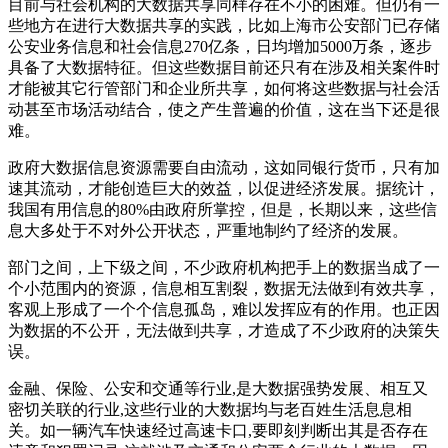
目前与社会机构的大数据共享同样存在不小的困难。但仍有一
些地方在进行大数据共享的实践，比如上海市公安部门已存储
公安业务信息和社会信息270亿条，日均增加5000万条，逐步
具备了大数据特征。但这些数据目前还只有在涉及相关案件时
才能被其它行管部门和企业所共享，如何将这些数据与社会活
动甚至市场活动结合，使之产生普遍的价值，这在当下还是很
难。
政府大数据信息资源需要自由流动，这如同银行货币，只有加
速其流动，才能创造巨大的效益，以促进经济发展。据统计，
我国有用信息的80%由政府所掌控，但是，长期以来，这些信
息大多处于不对外公开状态，严重地制约了经济的发展。
部门之间，上下级之间，不少政府机构把手上的数据当成了一
个小范围内的资源，信息相互割裂，数据无法做到有效共享，
客观上形成了一个个信息孤岛，难以发挥应有的作用。也正因
为数据的不公开，无法做到共享，才造成了不少政府的决策失
误。
金融、保险、公安和交通等行业,是大数据强势发展、相互又
密切关联的行业,这些行业的大数据均与老百姓生活息息相
关。如一辆汽车快速经过高速卡口,要即刻判断出其是否存在