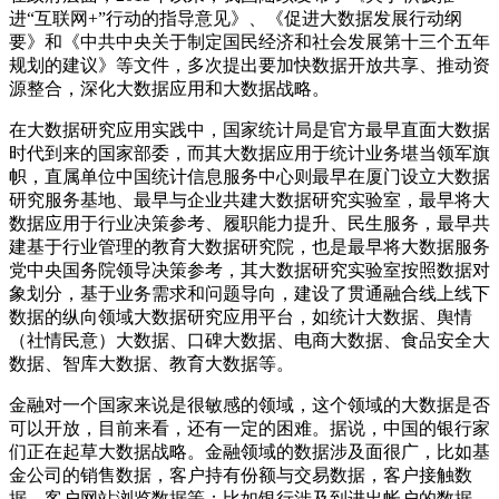
进“互联网+”行动的指导意见》、《促进大数据发展行动纲
要》和《中共中央关于制定国民经济和社会发展第十三个五年
规划的建议》等文件，多次提出要加快数据开放共享、推动资
源整合，深化大数据应用和大数据战略。
在大数据研究应用实践中，国家统计局是官方最早直面大数据
时代到来的国家部委，而其大数据应用于统计业务堪当领军旗
帜，直属单位中国统计信息服务中心则最早在厦门设立大数据
研究服务基地、最早与企业共建大数据研究实验室，最早将大
数据应用于行业决策参考、履职能力提升、民生服务，最早共
建基于行业管理的教育大数据研究院，也是最早将大数据服务
党中央国务院领导决策参考，其大数据研究实验室按照数据对
象划分，基于业务需求和问题导向，建设了贯通融合线上线下
数据的纵向领域大数据研究应用平台，如统计大数据、舆情
（社情民意）大数据、口碑大数据、电商大数据、食品安全大
数据、智库大数据、教育大数据等。
金融对一个国家来说是很敏感的领域，这个领域的大数据是否
可以开放，目前来看，还有一定的困难。据说，中国的银行家
们正在起草大数据战略。金融领域的数据涉及面很广，比如基
金公司的销售数据，客户持有份额与交易数据，客户接触数
据，客户网站浏览数据等；比如银行涉及到进出帐户的数据，