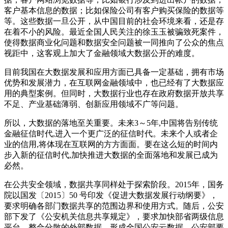
客户基本信息的数据；比如保险公司有客户购买保险的数据等
等。这些数据一旦公开，从中国目前的社会环境来看，还是存
在着不小的风险。最近全国人民关注的徐玉玉被骗致死案件，
使得数据商业化问题和数据安全问题被一同推向了公众的焦点
视距中，这客观上加大了金融领域大数据公开的难度。
目前我国在大数据发展和应用方面已具备一定基础，拥有市场
优势和发展潜力，在互联网金融领域中，也已经有了大数据应
用的典型案例。但同时，大数据行业也存在政府数据开放共享
不足、产业基础薄弱、创新应用领域不广等问题。
所以，大数据的落地至关重要。未来3～5年,中国将告别传统
金融征信时代,进入一个更广泛的征信时代。未来个人或者企
业的信用,将体现在互联网的方方面面。要在这么短的时间内
步入新的征信时代,加快推进大数据的全面落地和发展已成为
必然。
在公共安全领域，数据共享同样处于探索阶段。2015年，国务
院以国发〔2015〕50 号印发《促进大数据发展行动纲要》，
要求明确各部门数据共享的范围边界和使用方式。随后，公安
部下发了《公安机关信息共享规定》，要求加快部省两级信息
平台，整合分散的外部数据，形成全国公安云数据。公安部要