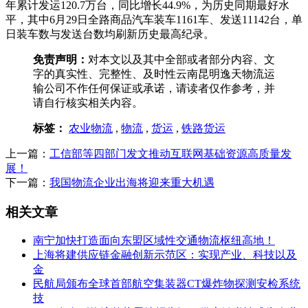
年累计发运120.7万台，同比增长44.9%，为历史同期最好水
平，其中6月29日全路商品汽车装车1161车、发送11142台，单
日装车数与发送台数均刷新历史最高纪录。
免责声明：
对本文以及其中全部或者部分内容、文
字的真实性、完整性、及时性云南昆明逸天物流运
输公司不作任何保证或承诺，请读者仅作参考，并
请自行核实相关内容。
标签：
农业物流
,
物流
,
货运
,
铁路货运
上一篇：
工信部等四部门发文推动互联网基础资源高质量发
展！
下一篇：
我国物流企业出海将迎来重大机遇
相关文章
南宁加快打造面向东盟区域性交通物流枢纽高地！
上海将建供应链金融创新示范区：实现产业、科技以及
金
民航局颁布全球首部航空集装器CT爆炸物探测安检系统
技