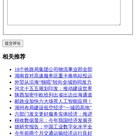
相关推荐
18个铁路局集团公司物流事业部全部
湖南首对高速服务区重卡换电站投运
外贸从沿海“独唱”转向全域协同发力
河北十五五规划印发：推动建设世界
陕西加密中欧班列出省出边出海通道
邮政业加快六大场景人工智能应用！
湖州布局建设低空经济“一城四高地”
六部门发文更好服务实体经济：推进
税收数据显示：今年我国经济发展开
德研究报告：中国工业数字化水平全
今年前两个月交通运输经济运行良好