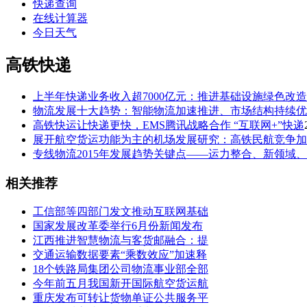
快递查询
在线计算器
今日天气
高铁快递
上半年快递业务收入超7000亿元：推进基础设施绿色改
物流发展十大趋势：智能物流加速推进、市场结构持续优
高铁快运让快递更快，EMS腾讯战略合作 “互联网+”快递
展开航空货运功能为主的机场发展研究：高铁民航竞争加
专线物流2015年发展趋势关键点——运力整合、新领域
相关推荐
工信部等四部门发文推动互联网基础
国家发展改革委举行6月份新闻发布
江西推进智慧物流与客货邮融合：提
交通运输数据要素“乘数效应”加速释
18个铁路局集团公司物流事业部全部
今年前五月我国新开国际航空货运航
重庆发布可转让货物单证公共服务平