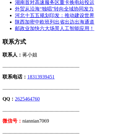
湖南首对高速服务区重卡换电站投运
外贸从沿海“独唱”转向全域协同发力
河北十五五规划印发：推动建设世界
陕西加密中欧班列出省出边出海通道
邮政业加快六大场景人工智能应用！
联系方式
联系人：
蒋小姐
..............................................................
联系电话：
18313939451
..............................................................
QQ：
2625464760
..............................................................
微信号：
niannian7069
..............................................................