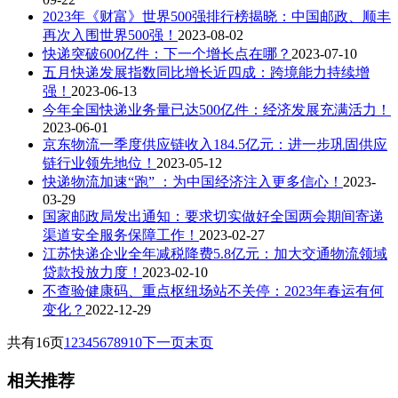
2023年《财富》世界500强排行榜揭晓：中国邮政、顺丰
再次入围世界500强！
2023-08-02
快递突破600亿件：下一个增长点在哪？
2023-07-10
五月快递发展指数同比增长近四成：跨境能力持续增
强！
2023-06-13
今年全国快递业务量已达500亿件：经济发展充满活力！
2023-06-01
京东物流一季度供应链收入184.5亿元：进一步巩固供应
链行业领先地位！
2023-05-12
快递物流加速“跑” ：为中国经济注入更多信心！
2023-
03-29
国家邮政局发出通知：要求切实做好全国两会期间寄递
渠道安全服务保障工作！
2023-02-27
江苏快递企业全年减税降费5.8亿元：加大交通物流领域
贷款投放力度！
2023-02-10
不查验健康码、重点枢纽场站不关停：2023年春运有何
变化？
2022-12-29
共有16页
1
2
3
4
5
6
7
8
9
10
下一页
末页
相关推荐