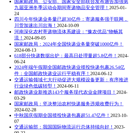
国家邮政局、公安部、国家安全部联合发布通告加强第
九届亚洲冬季运动会期间寄递物品安全管理！
2025-01-
24
四川今年快递业务量已超30亿件：寄递服务强干联网，
川货加速出川出海！
2024-10-09
河南深化农村寄递物流体系建设：“豫农优品”物畅其
流！
2024-09-05
国家邮政局：2024年全国快递业务量突破1000亿件！
2024-08-13
618部分快递数据出炉：最高日处理量超5.8亿件！
2024-
06-24
2024年端午假期全国邮政快递业揽投快递包裹26.54亿
件：全国邮政快递业运行平稳有序！
2024-06-12
交通运输领域七大行动促进大规模设备更新：有序推进
行业绿色低碳转型！
2024-06-11
邮政快递业新推选143个服务现代农业金牌项目！
2024-
03-29
国家邮政局：坚决整治农村快递服务违规收费行为！
2024-02-28
中秋国庆假期全国揽投快递包裹超51.47亿件！
2023-10-
07
交通运输部：我国国际物流运行总体持续向好！
2023-
09-22