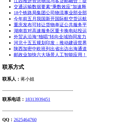
江西推进智慧物流与客货邮融合：提
交通运输数据要素“乘数效应”加速释
18个铁路局集团公司物流事业部全部
今年前五月我国新开国际航空货运航
重庆发布可转让货物单证公共服务平
湖南首对高速服务区重卡换电站投运
外贸从沿海“独唱”转向全域协同发力
河北十五五规划印发：推动建设世界
陕西加密中欧班列出省出边出海通道
邮政业加快六大场景人工智能应用！
联系方式
联系人：
蒋小姐
..............................................................
联系电话：
18313939451
..............................................................
QQ：
2625464760