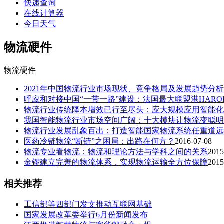
快递查询
在线计算器
今日天气
物流硬件
物流硬件
2021年中国物流行业市场现状、竞争格局及发展趋势分
呼应和对接中国“一带一路”建设：法国最大联盟港HARO
物流行业传统降本增效已行至尽头：应大规模应用智能化
我国智能物流行业市场空间广阔：十大模块让物流变聪明
物流行业发展乱象百出：打造智能国家物流系统任重道远
医药冷链物流“断链”之困局：出路在何方？
2016-07-08
物流专业看物流：物流和理论方法与学科之间的关系
2015
金锣建立完善的物流体系，实现物流运输全方位保障
2015
相关推荐
工信部等四部门发文推动互联网基础
国家发展改革委举行6月份新闻发布