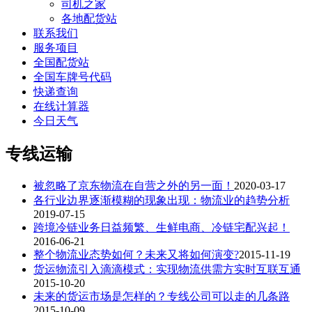
司机之家
各地配货站
联系我们
服务项目
全国配货站
全国车牌号代码
快递查询
在线计算器
今日天气
专线运输
被忽略了京东物流在自营之外的另一面！
2020-03-17
各行业边界逐渐模糊的现象出现：物流业的趋势分析
2019-07-15
跨境冷链业务日益频繁、生鲜电商、冷链宅配兴起！
2016-06-21
整个物流业态势如何？未来又将如何演变?
2015-11-19
货运物流引入滴滴模式：实现物流供需方实时互联互通
2015-10-20
未来的货运市场是怎样的？专线公司可以走的几条路
2015-10-09