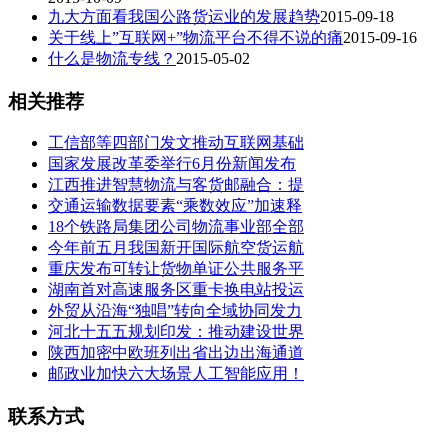
九大方面看我国公路货运业的发展趋势
2015-09-18
关于线上”互联网+”物流平台不得不说的痛
2015-09-16
什么是物流专线？
2015-05-02
相关推荐
工信部等四部门发文推动互联网基础
国家发展改革委举行6月份新闻发布
江西推进智慧物流与客货邮融合：提
交通运输数据要素“乘数效应”加速释
18个铁路局集团公司物流事业部全部
今年前五月我国新开国际航空货运航
重庆发布可转让货物单证公共服务平
湖南首对高速服务区重卡换电站投运
外贸从沿海“独唱”转向全域协同发力
河北十五五规划印发：推动建设世界
陕西加密中欧班列出省出边出海通道
邮政业加快六大场景人工智能应用！
联系方式