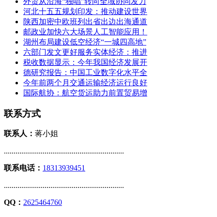
外贸从沿海“独唱”转向全域协同发力
河北十五五规划印发：推动建设世界
陕西加密中欧班列出省出边出海通道
邮政业加快六大场景人工智能应用！
湖州布局建设低空经济“一城四高地”
六部门发文更好服务实体经济：推进
税收数据显示：今年我国经济发展开
德研究报告：中国工业数字化水平全
今年前两个月交通运输经济运行良好
国际航协：航空货运助力前置贸易增
联系方式
联系人：
蒋小姐
..............................................................
联系电话：
18313939451
..............................................................
QQ：
2625464760