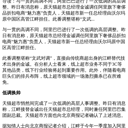
导读：与一贯的高调不同，阿里巴巴进行了一次低调的高层调
整。昨日有消息称，原天猫超市总经理金诚调任阿里旗下奢侈
品折扣电商“魅力惠”负责人，天猫超市新一任总经理由沃尔玛
原中国区高管江畔担任。此番调整堪称“文武...
与一贯的高调不同，阿里巴巴进行了一次低调的高层调整。昨
日有消息称，原天猫超市总经理金诚调任阿里旗下奢侈品折扣
电商“魅力惠”负责人，天猫超市新一任总经理由沃尔玛原中国
区高管江畔担任。
此番调整堪称“文武对调”，直接由传统商超出身的江畔替代技
术出身的金诚。在分析人士看来，线上超市业务不同于3C等
其他品类，线下行业经验将起到重要作用。此外，伴随着电商
巨头们的排兵布阵，线上超市领域的一场激烈撕杀已在所难
免。
低调换帅
天猫超市悄然间完成了一次低调的高层人事调整。昨日有消息
称，江畔接替金诚出任天猫超市总经理，同时兼任阿里巴巴集
团副总裁。天猫超市方面也向北京商报记者确认了上述消息。
据知情人士向北京商报记者介绍，江畔于今年一季度加入阿里