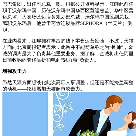
巴巴集团，出任副总裁一职。根据公开资料显示，江畔此前任
职于沃尔玛中国，历任沃尔玛中国华西区营运总监、华中区营
运总监、大卖场营运店务规划部总裁、沃尔玛中国区副总裁。
离职沃尔玛后，他曾于药妆连锁品牌SEPHORA（丝芙兰）供
职。
在业内看来，江畔拥有丰富的线下零售运营经验。不过，天猫
方面向北京商报记者表示，此番并不能简单称之为“换帅”，金
诚的调离是为了负责其他重要业务。据了解，金诚将出任阿里
日前收购的奢侈品折扣电商“魅力惠”负责人。
增强攻击力
虽然天猫方面想淡化此次高层人事调整，但还是不能掩盖调整
的动机——继续增加天猫超市攻击力。