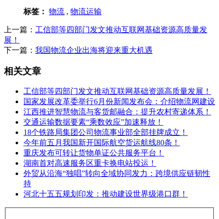
标签：
物流
,
物流运输
上一篇：
工信部等四部门发文推动互联网基础资源高质量发
展！
下一篇：
我国物流企业出海将迎来重大机遇
相关文章
工信部等四部门发文推动互联网基础资源高质量发展！
国家发展改革委举行6月份新闻发布会：介绍物流网建设
江西推进智慧物流与客货邮融合：提升农村寄递体系！
交通运输数据要素“乘数效应”加速释放！
18个铁路局集团公司物流事业部全部挂牌成立！
今年前五月我国新开国际航空货运航线80条！
重庆发布可转让货物单证公共服务平台！
湖南首对高速服务区重卡换电站投运！
外贸从沿海“独唱”转向全域协同发力：跨境供应链韧性
持
河北十五五规划印发：推动建设世界级港口群！