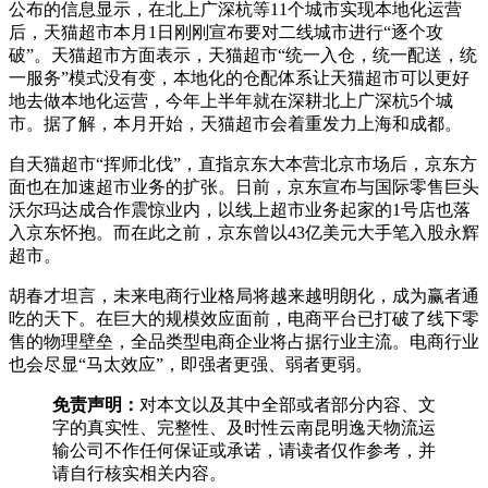
公布的信息显示，在北上广深杭等11个城市实现本地化运营
后，天猫超市本月1日刚刚宣布要对二线城市进行“逐个攻
破”。天猫超市方面表示，天猫超市“统一入仓，统一配送，统
一服务”模式没有变，本地化的仓配体系让天猫超市可以更好
地去做本地化运营，今年上半年就在深耕北上广深杭5个城
市。据了解，本月开始，天猫超市会着重发力上海和成都。
自天猫超市“挥师北伐”，直指京东大本营北京市场后，京东方
面也在加速超市业务的扩张。日前，京东宣布与国际零售巨头
沃尔玛达成合作震惊业内，以线上超市业务起家的1号店也落
入京东怀抱。而在此之前，京东曾以43亿美元大手笔入股永辉
超市。
胡春才坦言，未来电商行业格局将越来越明朗化，成为赢者通
吃的天下。在巨大的规模效应面前，电商平台已打破了线下零
售的物理壁垒，全品类型电商企业将占据行业主流。电商行业
也会尽显“马太效应”，即强者更强、弱者更弱。
免责声明：
对本文以及其中全部或者部分内容、文
字的真实性、完整性、及时性云南昆明逸天物流运
输公司不作任何保证或承诺，请读者仅作参考，并
请自行核实相关内容。