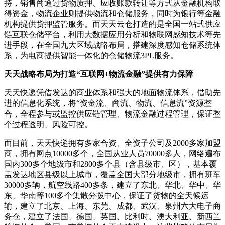
持，销售商通过货物质押、应收账款转让等方式从金融机构取
得资金，物流企业则提供物流和仓储服务，同时为银行等金融
机构提供货押监管服务。而天天云仓打造的是全国一站式供应
链互联仓储平台，利用大数据应用分析和物联网感知技术等先
进手段，在全国九大区域战略布局，搭建深度感知仓储系统体
系，为电商提供智能一体化的仓储物流3PL服务。
天天战略布局为打造“互联网+物流金融”提供有力保障
天天快递凭借发达的商业体系和强大的地面物流体系，借助先
进的信息化系统，将“资金流、商流、物流、信息流”资源整
合，全程参与或监控供应链管理、物流金融过程管理，保证整
个过程透明、风险可控。
而目前，天天快递拥有多家合资、全资子公司及2000多家加盟
商，拥有网点10000多个，全国从业人员70000多人，网络遍布
国内300多个地级市和2800多个县（含县级市、区），基本覆
盖发达地区县级以上城市，覆盖全国大部分地级市，拥有班车
30000多辆，航空线路400多条，建立了东北、华北、华中、华
东、华南等100多个集散分拨中心，保证了货物的全天候运
输，建立了北京、上海、东莞、成都、武汉、泉州六大电子商
务仓，建立了法国、德国、英国、比利时、澳大利亚、新西兰