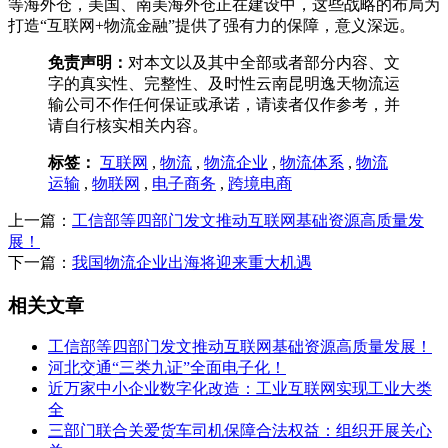
等海外仓，美国、南美海外仓正在建设中，这些战略的布局为
打造“互联网+物流金融”提供了强有力的保障，意义深远。
免责声明：
对本文以及其中全部或者部分内容、文
字的真实性、完整性、及时性云南昆明逸天物流运
输公司不作任何保证或承诺，请读者仅作参考，并
请自行核实相关内容。
标签：
互联网
,
物流
,
物流企业
,
物流体系
,
物流
运输
,
物联网
,
电子商务
,
跨境电商
上一篇：
工信部等四部门发文推动互联网基础资源高质量发
展！
下一篇：
我国物流企业出海将迎来重大机遇
相关文章
工信部等四部门发文推动互联网基础资源高质量发展！
河北交通“三类九证”全面电子化！
近万家中小企业数字化改造：工业互联网实现工业大类
全
三部门联合关爱货车司机保障合法权益：组织开展关心