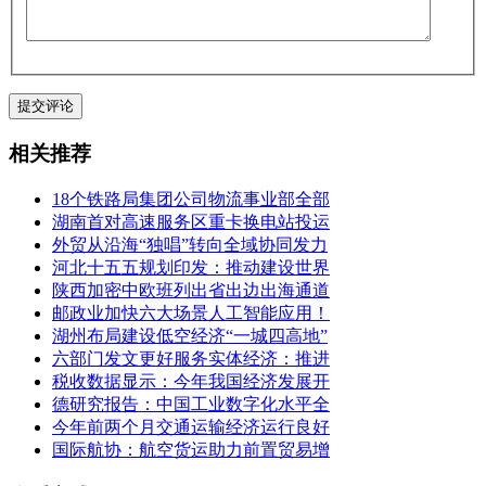
相关推荐
18个铁路局集团公司物流事业部全部
湖南首对高速服务区重卡换电站投运
外贸从沿海“独唱”转向全域协同发力
河北十五五规划印发：推动建设世界
陕西加密中欧班列出省出边出海通道
邮政业加快六大场景人工智能应用！
湖州布局建设低空经济“一城四高地”
六部门发文更好服务实体经济：推进
税收数据显示：今年我国经济发展开
德研究报告：中国工业数字化水平全
今年前两个月交通运输经济运行良好
国际航协：航空货运助力前置贸易增