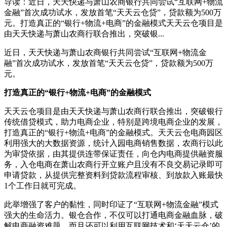
导读：近日，天天快递与萧山农商银行共同尝试“互联网+物流
金融”首次成功试水，发放首笔“天天云仓贷”，贷款额为500万
元。打造真正的“银行+物流+电商”的金融模式天天云仓项目是
由天天快递与萧山农商行联合推出，突破银...
近日，天天快递与萧山农商银行共同尝试“互联网+物流金
融”首次成功试水，发放首笔“天天云仓贷”，贷款额为500万
元。
打造真正的“银行+物流+电商”的金融模式
天天云仓项目是由天天快递与萧山农商行联合推出，突破银行
传统借贷模式，助力电商企业，特别是跨境电商企业的发展，
打造真正的“银行+物流+电商”的金融模式。天天云仓电商园区
利用强大的大数据资源，统计入园电商销售数据，农商行以此
为审贷依据，由其提供连带保证责任，向仓内电商提供融资服
务，入仓电商在萧山农商行开立账户且没有不良交易记录即可
申请贷款，从提供完整资料到贷款流程审核、到放款入账最快
1个工作日就可完成。
此举增强了客户的黏性，同时印证了“互联网+物流金融”模式
强大的生命活力。银仓合作，不仅可以打通电商金融血脉，破
解电商融资难题，而且还可以利用互联网技术和‘天天云仓’的