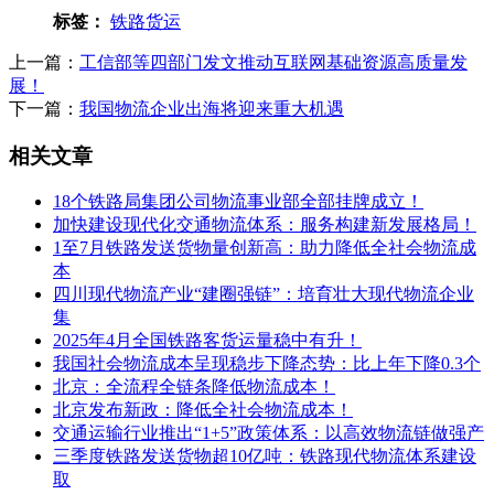
标签：
铁路货运
上一篇：
工信部等四部门发文推动互联网基础资源高质量发
展！
下一篇：
我国物流企业出海将迎来重大机遇
相关文章
18个铁路局集团公司物流事业部全部挂牌成立！
加快建设现代化交通物流体系：服务构建新发展格局！
1至7月铁路发送货物量创新高：助力降低全社会物流成
本
四川现代物流产业“建圈强链”：培育壮大现代物流企业
集
2025年4月全国铁路客货运量稳中有升！
我国社会物流成本呈现稳步下降态势：比上年下降0.3个
北京：全流程全链条降低物流成本！
北京发布新政：降低全社会物流成本！
交通运输行业推出“1+5”政策体系：以高效物流链做强产
三季度铁路发送货物超10亿吨：铁路现代物流体系建设
取