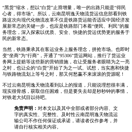
“黑货”缩水，想以“白货”止滑增量，唯一的出路只能是“得民
心者，得市场”。所以，云南昆明逸天物流货运信息部看到铁
路这次向现代化物流改革不仅是铁路货运能否适应中国经济发
展新常态的关键一步，也应是铁路部门本着“便民、利民”的服
务理念，深入探索以优质、安全、快捷的货运优势更的服务于
民的新常态。
当然，铁路秉承其在客运业务上服务理念，拼抢市场。也即时
变“坐商”为“行商”，开通了“95306”货运网站，推行了货运业
务网上提赔等这些新的营销措施，在让受服务者眼睛为之一亮
之时，也让众的“白货”开始了为之一试。试想，当实惠和快捷
与铁路物流划上等号之时，那又何愁赢不来滚滚的货源呢！
不过云南昆明逸天物流看到以上的报道，只能说理想很丰满，
现实很骨感，获取信任困难，但是要失去却是秒秒钟的事情，
对铁老大拭目以待吧。
免责声明：
对本文以及其中全部或者部分内容、文
字的真实性、完整性、及时性云南昆明逸天物流运
输公司不作任何保证或承诺，请读者仅作参考，并
请自行核实相关内容。