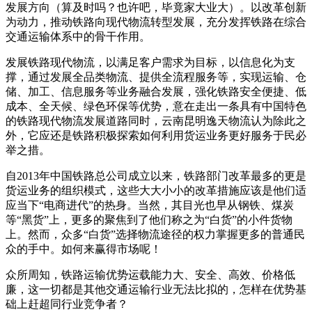
发展方向（算及时吗？也许吧，毕竟家大业大）。以改革创新
为动力，推动铁路向现代物流转型发展，充分发挥铁路在综合
交通运输体系中的骨干作用。
发展铁路现代物流，以满足客户需求为目标，以信息化为支
撑，通过发展全品类物流、提供全流程服务等，实现运输、仓
储、加工、信息服务等业务融合发展，强化铁路安全便捷、低
成本、全天候、绿色环保等优势，意在走出一条具有中国特色
的铁路现代物流发展道路同时，云南昆明逸天物流认为除此之
外，它应还是铁路积极探索如何利用货运业务更好服务于民必
举之措。
自2013年中国铁路总公司成立以来，铁路部门改革最多的更是
货运业务的组织模式，这些大大小小的改革措施应该是他们适
应当下“电商进代”的热身。当然，其目光也早从钢铁、煤炭
等“黑货”上，更多的聚焦到了他们称之为“白货”的小件货物
上。然而，众多“白货”选择物流途径的权力掌握更多的普通民
众的手中。如何来赢得市场呢！
众所周知，铁路运输优势运载能力大、安全、高效、价格低
廉，这一切都是其他交通运输行业无法比拟的，怎样在优势基
础上赶超同行业竞争者？