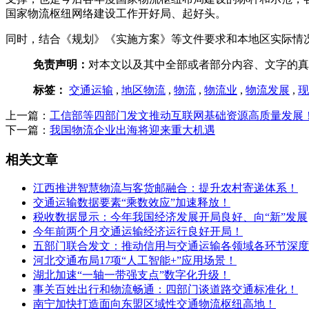
国家物流枢纽网络建设工作开好局、起好头。
同时，结合《规划》《实施方案》等文件要求和本地区实际情
免责声明：
对本文以及其中全部或者部分内容、文字的真
标签：
交通运输
,
地区物流
,
物流
,
物流业
,
物流发展
,
现
上一篇：
工信部等四部门发文推动互联网基础资源高质量发展
下一篇：
我国物流企业出海将迎来重大机遇
相关文章
江西推进智慧物流与客货邮融合：提升农村寄递体系！
交通运输数据要素“乘数效应”加速释放！
税收数据显示：今年我国经济发展开局良好、向“新”发展
今年前两个月交通运输经济运行良好开局！
五部门联合发文：推动信用与交通运输各领域各环节深度
河北交通布局17项“人工智能+”应用场景！
湖北加速“一轴一带强支点”数字化升级！
事关百姓出行和物流畅通：四部门谈道路交通标准化！
南宁加快打造面向东盟区域性交通物流枢纽高地！