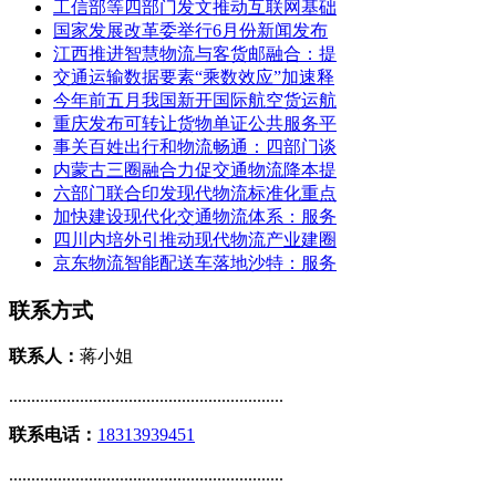
工信部等四部门发文推动互联网基础
国家发展改革委举行6月份新闻发布
江西推进智慧物流与客货邮融合：提
交通运输数据要素“乘数效应”加速释
今年前五月我国新开国际航空货运航
重庆发布可转让货物单证公共服务平
事关百姓出行和物流畅通：四部门谈
内蒙古三圈融合力促交通物流降本提
六部门联合印发现代物流标准化重点
加快建设现代化交通物流体系：服务
四川内培外引推动现代物流产业建圈
京东物流智能配送车落地沙特：服务
联系方式
联系人：
蒋小姐
..............................................................
联系电话：
18313939451
..............................................................