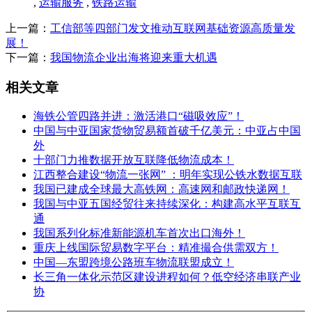
,
运输服务
,
铁路运输
上一篇：
工信部等四部门发文推动互联网基础资源高质量发
展！
下一篇：
我国物流企业出海将迎来重大机遇
相关文章
海铁公管四路并进：激活港口“磁吸效应”！
中国与中亚国家货物贸易额首破千亿美元：中亚占中国
外
十部门力推数据开放互联降低物流成本！
江西整合建设“物流一张网” ：明年实现公铁水数据互联
我国已建成全球最大高铁网：高速网和邮政快递网！
我国与中亚五国经贸往来持续深化：构建高水平互联互
通
我国系列化标准新能源机车首次出口海外！
重庆上线国际贸易数字平台：精准撮合供需双方！
中国—东盟跨境公路班车物流联盟成立！
长三角一体化示范区建设进程如何？低空经济串联产业
协