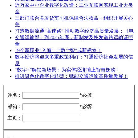
近万家中小企业数字化改造：工业互联网实现工业大类
全
三部门联合关爱货车司机保障合法权益：组织开展关心
关
打造数据流通“高速路” 推动数字经济高质量发展：《电
交通运输部：到2025年底，新制发及换发道路运输证照
全
19个新职业“入编”：“数”“智”成新标签！
数字经济将迎来多重政策利好：打通经济社会发展的信
息
“数字+”解锁新场景：为实体经济插上智慧翅膀！
推进绿色化数字化转型：赋能交通运输高质量发展！
姓名：
*必填
邮箱：
*必填
主页：