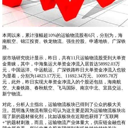
本周以来，累计涨幅超10%的运输物流股有6只，分别为，海
南航空、锦江投资、铁龙物流、强生控股、申通地铁、广深铁
路。
据市场研究统计显示，昨日，共有11只运输物流股受到大单资
金青睐，其中，中海集运大单资金净流入居首达58992.03万
元，中国远洋、中远航运、广深铁路昨日大单资金净流入也较
为显着，分别为14823.17万元、11692.34万元、10095.78万
元，此外，昨日实现大单资金净流入的个股还包括，海南航
空、大秦铁路、春秋航空、飞马国际、南京中北、宜昌交运、
新宁物流。
对此，分析人士指出，运输物流板块已得到了公众的极大关
注。昆明逸天物流有限公司认为这主要是因为运输物流板块出
现了新的题材催化剂，比如该板块在近期也获得了”互联网
+”的题材刺激，而且，运输物流产业体量大，供应链金融也有