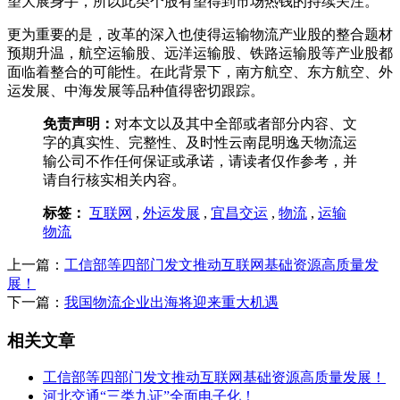
望大展身手，所以此类个股有望得到市场热钱的持续关注。
更为重要的是，改革的深入也使得运输物流产业股的整合题材
预期升温，航空运输股、远洋运输股、铁路运输股等产业股都
面临着整合的可能性。在此背景下，南方航空、东方航空、外
运发展、中海发展等品种值得密切跟踪。
免责声明：
对本文以及其中全部或者部分内容、文
字的真实性、完整性、及时性云南昆明逸天物流运
输公司不作任何保证或承诺，请读者仅作参考，并
请自行核实相关内容。
标签：
互联网
,
外运发展
,
宜昌交运
,
物流
,
运输
物流
上一篇：
工信部等四部门发文推动互联网基础资源高质量发
展！
下一篇：
我国物流企业出海将迎来重大机遇
相关文章
工信部等四部门发文推动互联网基础资源高质量发展！
河北交通“三类九证”全面电子化！