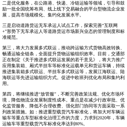
二是优化服务，在公路港、快递、冷链运输等领域，引导和鼓
励一批全国统筹布局、线上线下交易融合的平台型物流企业发
展，提高市场规模化、集约化发展水平。
三是启动道路货运无车承运人试点工作，探索完善“互联网
+”形势下无车承运人等道路货运市场新兴业态的管理制度和标
准规范。
第三，将大力发展多式联运，推动跨运输方式货物高效转换、
畅通运输全链条，全面提升货物运输组织效率。目前，交通部
正在制定《关于推进多式联运发展的若干意见》，将大力推广
应用集装箱、厢式半挂车等标准化运载单元和货运车辆，持续
推进集装箱多式联运、半挂车多式联运等，发展江海联运、陆
海联运等先进运输组织方式。促进中欧班列优化布局和集约利
用。
第四，将继续推进“放管服”，不断完善政策法规、优化市场环
境，降低物流业发展制度性成本。重点是在减少行政审批、优
化监管服务、降低不合理收费、强化部门协同等方面采取一系
列政策措施。如：推进重型载货汽车标准化，将加大对车辆运
输车等重点车型标准化治理工作的力度，力求到2020年，车辆
运输车等重型载货汽车标准化率达到80%。