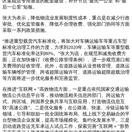
区集疏运专用通道的配套建设，补齐节点“最先一公里”和“最
后一公里”短板。
张大为表示，降低物流业发展制度性成本，重点是在减少行政
审批、优化监管服务、降低不合理收费、强化部门协同等方面
采取一系列政策措施。
“推进重型载货汽车标准化，将加大对车辆运输车等重点车型
标准化治理工作的力度，力求到2020年，车辆运输车等重型载
货汽车标准化率达到80%。”张大为说，在规范和减免收费方
面，正在加快修订《收费公路管理条例》、进一步规范港口相
关费用的征收管理。此外，在道路运输从业资格管理、道路运
输车辆维护管理、跨省超限运输许可、道路运输超限超载治理
等方面将进一步优化服务和完善监管。
在推进“互联网＋”高效物流方面，一是重点依托国家交通运输
物流公共信息平台等，推动物流相关信息跨部门、跨运输方
式、跨区域、跨国界交换共享与互联应用，打造物流信息互
联“高速公路”。二是优化服务，在公路港、快递、冷链运输等
领域，引导和鼓励一批全国统筹布局、线上线下交易融合的平
台型物流企业发展，提高市场规模化、集约化发展水平。三是
启动道路货运无车承运人试点工作，探索完善“互联网＋”形势