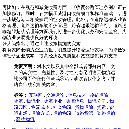
再比如：在规范和减免收费方面，《收费公路管理条例》正在
加快修订。同时，在大幅压减港口收费项目和标准基础上，进
一步规范港口相关费用的征收管理。此外，在道路运输从业资
格管理、道路运输车辆维护管理、跨省超限运输许可、道路运
输超限超载治理等方面我们将进一步优化服务和完善监管。为
物流业发展提供良好的环境
张大为指出，通过上述政策措施的实施，
将有效降低物流企业负担，明显提升物流运行效率，为降低实
体经济企业成本，提高经济发展质量和效益提供有力支撑。
免责声明：
对本文以及其中全部或者部分内容、文
字的真实性、完整性、及时性云南昆明逸天物流运
输公司不作任何保证或承诺，请读者仅作参考，并
请自行核实相关内容。
标签：
互联网
,
交通运输
,
信息技术
,
冷链运输
,
物流
,
物流业
,
物流企业
,
物流信息
,
物流公司
,
物
流园区
,
物流成本
,
社会物流
,
货物运输
,
货运
,
货
运市场
,
运输方式
,
运输物流
,
道路货运
,
道路运输
,
高效物流