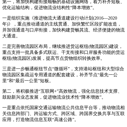
第一，将加快构建衔接顺畅的基础设施网络，着力补齐短板、
优化运输结构，促进物流业结构性“降本增效”。
一是组织实施《推进物流大通道建设行动计划(2016—2020
年)》，重点推动通道的主线贯通、加快繁忙区段扩能改造，
并加强通道与口岸衔接，加快构建货畅其流、经济便捷的物流
大通道。
二是完善物流园区布局，继续推进货运枢纽(物流园区)建设，
重点支持一批具备多式联运、干支衔接和口岸服务功能的货运
枢纽(物流园区)发展，提高节点货物组织转换效率。
三是进一步畅通枢纽节点“微循环”，支持港站枢纽和大型综合
物流园区集疏运专用通道的配套建设，补齐节点“最先一公
里”和“最后一公里”短板。
第二，将积极推进“互联网+”高效物流，强化信息技术支撑、
鼓励新兴业态发展，促进物流业技术性“降本增效”。
一是重点依托国家交通运输物流公共信息平台等，推动物流相
关信息跨部门、跨运输方式、跨区域、跨国界交换共享与互联
应用，打造物流信息互联“高速公路”。