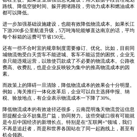
路线、降低空驶时间、躲开拥堵路段，劳动力成本和燃油成本
都可以降低。
进一步加强基础设施建设，也能有效降低物流成本。如果长江
下游200多公里航道升级，5万吨海轮能够直达南京的话，平均
每个标箱的运费可节省150元。
还有一些不合时宜的规章制度需要修订、优化。比如，目前同
城物流饱受白天货车不能进城、客车不能运货的困扰，企业无
奈只能违规运营，以致使罚款成了不必要的物流成本。公路收
费高、收费乱，也是企业反映较为集中的推高物流成本的因
素。
而政策上的障碍一旦清除，降低物流成本的效果会十分明显。
例如，海关推行一体化改革后，企业可以自主选择申报、纳
税、验放地点，有企业表示物流成本一下降了30%。
降低物流成本的有效途径还很多，云南昆明逸天物流货运信息
部提醒企业不妨集思广益，协同努力。这些突破口很有可能就
是今后中国经济的新增长点。特别是在“互联网+”领域，我们
不再是追赶者，而是和世界各国站在了同一起跑线上，甚至有
机会领跑。