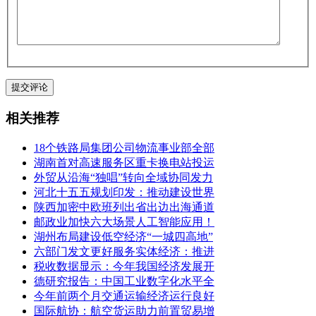
相关推荐
18个铁路局集团公司物流事业部全部
湖南首对高速服务区重卡换电站投运
外贸从沿海“独唱”转向全域协同发力
河北十五五规划印发：推动建设世界
陕西加密中欧班列出省出边出海通道
邮政业加快六大场景人工智能应用！
湖州布局建设低空经济“一城四高地”
六部门发文更好服务实体经济：推进
税收数据显示：今年我国经济发展开
德研究报告：中国工业数字化水平全
今年前两个月交通运输经济运行良好
国际航协：航空货运助力前置贸易增