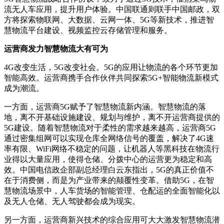
流无人车应用，提升用户体验。中国联通则联手中国邮政，双
方将探索物联网、大数据、云网一体、5G等新技术，推进智
慧物流平台建设、视频监控云存储管理和服务。
运营商发力智慧物流大有可为
4G改变生活，5G改变社会。5G的应用让物流的各个环节更加
智能高效。运营商携手合作伙伴共同探索5G+智能物流新模式
成为潮流。
一方面，运营商5G赋予了智慧物流新内涵。智慧物流的落
地，离不开基础设施建设、规划与维护，离不开运营商提供的
5G建设。随着智慧物流对于柔性的需求越来越高，运营商5G
通过密集组网可以实现仓库全网络信号的覆盖，解决了4G速
率有限、WiFi网络不稳定的问题，让机器人等黑科技在物流行
业得以大量应用，使得仓储、分拨中心的运营更为稳定和高
效。中国电信政企部副总经理白云东指出，5G的真正价值不
在于消费侧，而是为产业带来的颠覆性变革。借助5G，在智
慧物流场景中，人车货场的智能管理、仓配运的全面智能化以
及无人仓储、无人驾驶都会成为现实。
另一方面，运营商新兴技术的综合应用可大大激发智慧物流潜