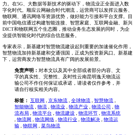
力。在5G、大数据等新技术的驱动下，物流业正全面进入数
字化时代。顺应云网融合时代潮流，运营商可以发挥云服务、
物联网、通讯网络等资源优势，做好能力引接和平台支撑。目
前中国电信通过构建智能连接、智慧家庭、互联网金融、新兴
DICT和物联网五个生态圈，推动业务生态发展的同时，为企
业提供智能化时代的综合信息服务。
专家表示，新基建对智慧物流建设起到重要的加速催化作用，
智慧物流加持新基建和交通强国，正成为投资新风口。新基建
下，运营商发力智慧物流具有广阔的发展前景。
免责声明：
对本文以及其中全部或者部分内容、文
字的真实性、完整性、及时性云南昆明逸天物流运
输公司不作任何保证或承诺，请读者仅作参考，并
请自行核实相关内容。
标签：
互联网
,
京东物流
,
全球物流
,
智慧物流
,
智能物流
,
物流
,
物流业
,
物流产业
,
物流公司
,
物
流布局
,
物流平台
,
物流建设
,
物流环节
,
物流系统
,
物流网
,
物流网络
,
物流行业
,
物流解决
,
物流运
输
,
物联网
,
菜鸟物流