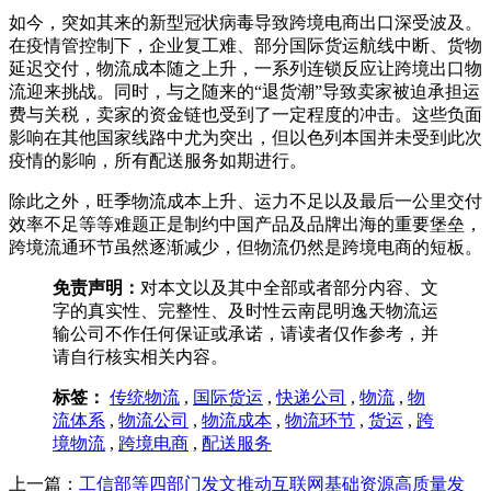
如今，突如其来的新型冠状病毒导致跨境电商出口深受波及。
在疫情管控制下，企业复工难、部分国际货运航线中断、货物
延迟交付，物流成本随之上升，一系列连锁反应让跨境出口物
流迎来挑战。同时，与之随来的“退货潮”导致卖家被迫承担运
费与关税，卖家的资金链也受到了一定程度的冲击。这些负面
影响在其他国家线路中尤为突出，但以色列本国并未受到此次
疫情的影响，所有配送服务如期进行。
除此之外，旺季物流成本上升、运力不足以及最后一公里交付
效率不足等等难题正是制约中国产品及品牌出海的重要堡垒，
跨境流通环节虽然逐渐减少，但物流仍然是跨境电商的短板。
免责声明：
对本文以及其中全部或者部分内容、文
字的真实性、完整性、及时性云南昆明逸天物流运
输公司不作任何保证或承诺，请读者仅作参考，并
请自行核实相关内容。
标签：
传统物流
,
国际货运
,
快递公司
,
物流
,
物
流体系
,
物流公司
,
物流成本
,
物流环节
,
货运
,
跨
境物流
,
跨境电商
,
配送服务
上一篇：
工信部等四部门发文推动互联网基础资源高质量发