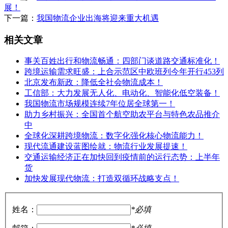
展！
下一篇：
我国物流企业出海将迎来重大机遇
相关文章
事关百姓出行和物流畅通：四部门谈道路交通标准化！
跨境运输需求旺盛：上合示范区中欧班列今年开行453列
北京发布新政：降低全社会物流成本！
工信部：大力发展无人化、电动化、智能化低空装备！
我国物流市场规模连续7年位居全球第一！
助力乡村振兴：全国首个航空助农平台与特色农品推介
中
全球化深耕跨境物流：数字化强化核心物流能力！
现代流通建设蓝图绘就：物流行业发展提速！
交通运输经济正在加快回到疫情前的运行态势：上半年
货
加快发展现代物流：打造双循环战略支点！
姓名：
*必填