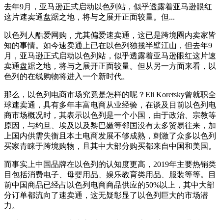
去年9月，亚马逊正式启动以色列站，似乎透露着亚马逊眼红
这片速卖通盘踞之地，将与之展开正面较量。但...
以色列人酷爱网购，尤其偏爱速卖通，这已是跨境圈内卖家皆
知的事情。如今速卖通上已在以色列独揽半壁江山，但去年9
月，亚马逊正式启动以色列站，似乎透露着亚马逊眼红这片速
卖通盘踞之地，将与之展开正面较量。但从另一方面来看，以
色列的在线购物将进入一个新时代。
那么，以色列电商市场究竟是怎样的呢？Eli Koretsky曾就职全
球速卖通，具有多年丰富电商从业经验，在谈及目前以色列电
商市场概况时，其表示以色列是一个小国，由于政治、宗教等
原因，与约旦、埃及以及黎巴嫩等邻国没有太多贸易往来，加
上国内供需失衡且本土电商发展不够成熟，刺激了众多以色列
买家青睐于跨境购物，且其中大部分购买都来自中国和美国。
而事实上中国品牌在以色列的认知度更高，2019年主要热销类
目包括消费电子、母婴用品、娱乐教育类用品、服装等等。目
前中国商品已经占以色列电商商品供应的50%以上，其中大部
分订单都流向了速卖通，这无疑彰显了以色列巨大的市场潜
力。