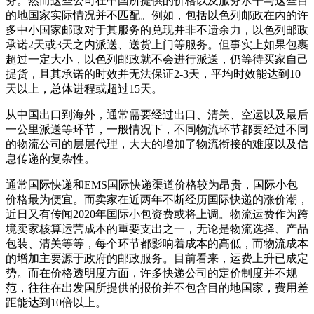
务。然而这些公司在中国所提供的价格以及服务水平与这些目
的地国家实际情况并不匹配。例如，包括以色列邮政在内的许
多中小国家邮政对于其服务的兑现并非不遗余力，以色列邮政
承诺2天或3天之内派送、送货上门等服务。但事实上如果包裹
超过一定大小，以色列邮政就不会进行派送，仍等待买家自己
提货，且其承诺的时效并无法保证2-3天，平均时效能达到10
天以上，总体进程或超过15天。
从中国出口到海外，通常需要经过出口、清关、空运以及最后
一公里派送等环节，一般情况下，不同物流环节都要经过不同
的物流公司的层层代理，大大的增加了物流衔接的难度以及信
息传递的复杂性。
通常国际快递和EMS国际快递渠道价格较为昂贵，国际小包
价格最为便宜。而卖家在近两年不断经历国际快递的涨价潮，
近日又有传闻2020年国际小包资费或将上调。物流运费作为跨
境卖家核算运营成本的重要支出之一，无论是物流选择、产品
包装、清关等等，每个环节都影响着成本的高低，而物流成本
的增加主要源于政府的邮政服务。目前看来，运费上升已成定
势。而在价格透明度方面，许多快递公司的定价制度并不规
范，往往在出发国所提供的报价并不包含目的地国家，费用差
距能达到10倍以上。