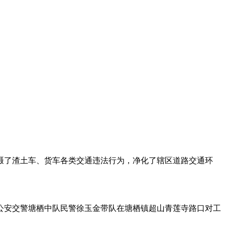
慑了渣土车、货车各类交通违法行为，净化了辖区道路交通环
公安交警塘栖中队民警徐玉金带队在塘栖镇超山青莲寺路口对工