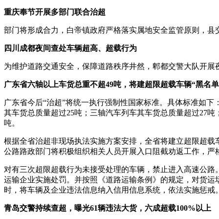
重庆奉节开展多部门联合治超
部门将形成合力，白帝镇政府严格落实属地安全监管原则，县
四川成都夜间查处车辆超高、超载行为
为维护道路交通安全，保障道路秩序井然，郫都交警大队开展
广东省六轴以上车货总重不超49吨，将建超限超载车辆“黑名单
广东省今后“治超”将统一执行强制性国家标准。具体标准如下：
其车货总质量超过25吨；三轴汽车列车其车货总质量超过27吨
吨。
根据全省治超非现场执法实施方案安排，全省将建立超限超载
公路路政部门将积极组织相关人员开展入口阻截劝返工作，严
对有三次超限超载行为未接受处理的车辆，禁止进入高速公路。
运输企业实施处罚。并按照《道路运输条例》的规定，对货运
时，将车辆及企业违法信息纳入信用信息系统，依法实施惩戒
青岛交警持续查超，曝光61辆违法大货，六成超载100%以上