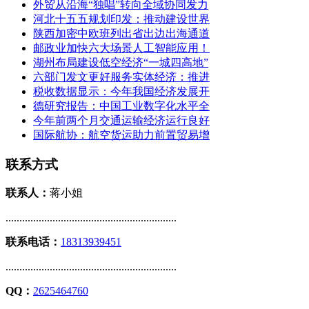
外贸从沿海“独唱”转向全域协同发力
河北十五五规划印发：推动建设世界
陕西加密中欧班列出省出边出海通道
邮政业加快六大场景人工智能应用！
湖州布局建设低空经济“一城四高地”
六部门发文更好服务实体经济：推进
税收数据显示：今年我国经济发展开
德研究报告：中国工业数字化水平全
今年前两个月交通运输经济运行良好
国际航协：航空货运助力前置贸易增
联系方式
联系人：
蒋小姐
..............................................................
联系电话：
18313939451
..............................................................
QQ：
2625464760