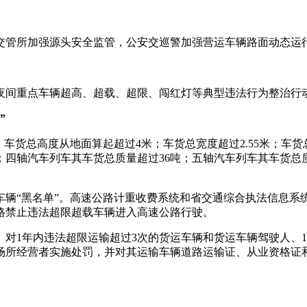
交管所加强源头安全监管，公安交巡警加强营运车辆路面动态运
夜间重点车辆超高、超载、超限、闯红灯等典型违法行为整治行
”
车货总高度从地面算起超过4米；车货总宽度超过2.55米；车货总
；四轴汽车列车其车货总质量超过36吨；五轴汽车列车其车货总
车辆“黑名单”。高速公路计重收费系统和省交通综合执法信息系
格禁止违法超限超载车辆进入高速公路行驶。
对1年内违法超限运输超过3次的货运车辆和货运车辆驾驶人、1
场所经营者实施处罚，并对其运输车辆道路运输证、从业资格证和
。