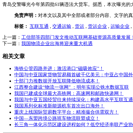
青岛交警曝光今年第四批61辆违法大货车。据悉，本次曝光的大
免责声明：
对本文以及其中全部或者部分内容、文字的真
标签：
互联互通
,
交通运输
,
货运
,
货运企业
,
运输企业
,
上一篇：
工信部等四部门发文推动互联网基础资源高质量发展
下一篇：
我国物流企业出海将迎来重大机遇
相关文章
海铁公管四路并进：激活港口“磁吸效应”！
中国与中亚国家货物贸易额首破千亿美元：中亚占中国外
十部门力推数据开放互联降低物流成本！
江西整合建设“物流一张网” ：明年实现公铁水数据互联
我国已建成全球最大高铁网：高速网和邮政快递网！
我国与中亚五国经贸往来持续深化：构建高水平互联互通
我国系列化标准新能源机车首次出口海外！
重庆上线国际贸易数字平台：精准撮合供需双方！
中国—东盟跨境公路班车物流联盟成立！
长三角一体化示范区建设进程如何？低空经济串联产业协