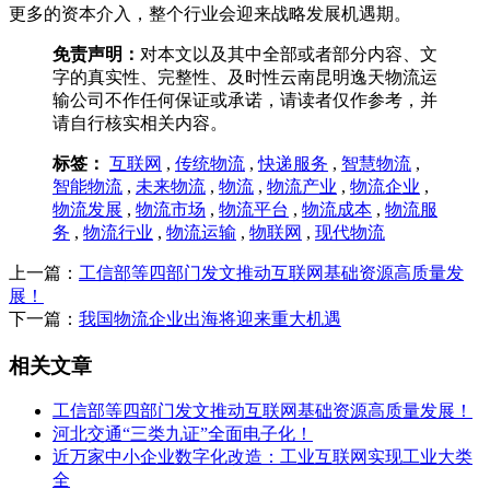
更多的资本介入，整个行业会迎来战略发展机遇期。
免责声明：
对本文以及其中全部或者部分内容、文
字的真实性、完整性、及时性云南昆明逸天物流运
输公司不作任何保证或承诺，请读者仅作参考，并
请自行核实相关内容。
标签：
互联网
,
传统物流
,
快递服务
,
智慧物流
,
智能物流
,
未来物流
,
物流
,
物流产业
,
物流企业
,
物流发展
,
物流市场
,
物流平台
,
物流成本
,
物流服
务
,
物流行业
,
物流运输
,
物联网
,
现代物流
上一篇：
工信部等四部门发文推动互联网基础资源高质量发
展！
下一篇：
我国物流企业出海将迎来重大机遇
相关文章
工信部等四部门发文推动互联网基础资源高质量发展！
河北交通“三类九证”全面电子化！
近万家中小企业数字化改造：工业互联网实现工业大类
全