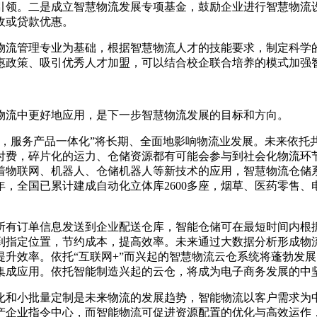
引领。二是成立智慧物流发展专项基金，鼓励企业进行智慧物流
收或贷款优惠。
物流管理专业为基础，根据智慧物流人才的技能要求，制定科学
惠政策、吸引优秀人才加盟，可以结合校企联合培养的模式加强
物流中更好地应用，是下一步智慧物流发展的目标和方向。
，服务产品一体化”将长期、全面地影响物流业发展。未来依托
付费，碎片化的运力、仓储资源都有可能会参与到社会化物流环
着物联网、机器人、仓储机器人等新技术的应用，智慧物流仓储
7年，全国已累计建成自动化立体库2600多座，烟草、医药零售
所有订单信息发送到企业配送仓库，智能仓储可在最短时间内根
到指定位置，节约成本，提高效率。未来通过大数据分析形成物
升效率。依托“互联网+”而兴起的智慧物流云仓系统将蓬勃发
集成应用。依托智能制造兴起的云仓，将成为电子商务发展的中
化和小批量定制是未来物流的发展趋势，智能物流以客户需求为
产企业指令中心，而智能物流可促进资源配置的优化与高效运作