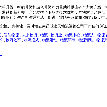
体验升级、智能升级和绿色升级的力量助推供应链全方位升级，将
，通过创新引领，充分发挥当下各类技术优势，尽快建立起标准
刻影响社会生产和流通方式，促进产业结构调整和动能转换，推
实性、完整性、及时性云南昆明逸天物流运输公司不作任何保证
流
,
智能物流
,
未来物流
,
物流
,
物流业
,
物流中心
,
物流人
,
物流
术
,
物流效率
,
物流模式
,
物流活动
,
物流环节
,
物流管理
,
物流
！