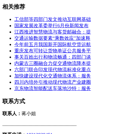
相关推荐
工信部等四部门发文推动互联网基础
国家发展改革委举行6月份新闻发布
江西推进智慧物流与客货邮融合：提
交通运输数据要素“乘数效应”加速释
今年前五月我国新开国际航空货运航
重庆发布可转让货物单证公共服务平
事关百姓出行和物流畅通：四部门谈
内蒙古三圈融合力促交通物流降本提
六部门联合印发现代物流标准化重点
加快建设现代化交通物流体系：服务
四川内培外引推动现代物流产业建圈
京东物流智能配送车落地沙特：服务
联系方式
联系人：
蒋小姐
..............................................................