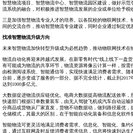
智慧物流项目、智慧物流中心、智慧物流园区建设，做好示范
流系统的融合，对积极推进智慧物流发展的企业或单位给予税
三是加强智慧物流专业人才的培养。以各院校的物联网技术、
间的交流合作，推动智慧物流专业建设，同时企业通过制定优
找准智慧物流升级方向
未来智慧物流加快转型升级成为必然趋势，推动物联网技术在
物流自动化将迎来跨越式发展。在新零售时代“线上线下一盘货
有可能成为物流的共享环节，物流资源将像云计算一样，按需
由检测阅读系统、智能通信等，实现快速满足消费者需求。随
台前，逐步变成了服务的一部分。据不完全统计，截止到201
达到1000多亿元。
大数据促进物流供应链优化。电商大数据提高物流配送效率，
快递部门根据订单数量装车，由无人驾驶飞机或汽车自动运输
分商品或货物从厂家直发，货物不动数据动，做到路径最优，提
仓储模式，其最大的区别，在于智能自动化装备和信息化软件
智能物流可更灵活地满足消费者需求。信息化、智能化、集约
道，通过互联网及时反馈消费者需求信息，信息将快速到达生