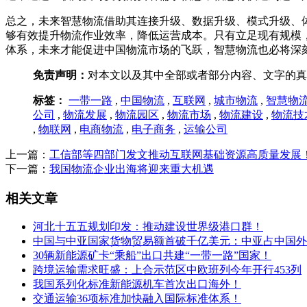
总之，未来智慧物流借助其连接升级、数据升级、模式升级、
够有效提升物流作业效率，降低运营成本。只有立足现有规模
体系，未来才能促进中国物流市场的飞跃，智慧物流也必将深
免责声明：
对本文以及其中全部或者部分内容、文字的真
标签：
一带一路
,
中国物流
,
互联网
,
城市物流
,
智慧物
公司
,
物流发展
,
物流园区
,
物流市场
,
物流建设
,
物流技
,
物联网
,
电商物流
,
电子商务
,
运输公司
上一篇：
工信部等四部门发文推动互联网基础资源高质量发展
下一篇：
我国物流企业出海将迎来重大机遇
相关文章
河北十五五规划印发：推动建设世界级港口群！
中国与中亚国家货物贸易额首破千亿美元：中亚占中国外
30辆新能源矿卡“乘船”出口共建“一带一路”国家！
跨境运输需求旺盛：上合示范区中欧班列今年开行453列
我国系列化标准新能源机车首次出口海外！
交通运输36项标准加快融入国际标准体系！