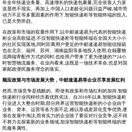
年全年快递业务量。高速增长的快递包裹量,完全依靠人力派
送显然不现实。再加上,中国人口老龄化问题日益严峻,城市劳
动力不足等多重因素的作用下,智能快递柜等智能终端的投入,
已是大势所趋。
在政策和市场的双重作用下,以中邮速递易为代表的智能快递
柜企业高歌猛进,不仅智能快递柜等智能终端在全国大大小小
的社区实现落地,同时距离用户更近的中邮速递易智能信报箱
也在北京、福州、苏州、湖南益阳等多地投入使用,在颠覆物
流两端寄配件方式的同时,也给用户带来了更为便捷的7*24小
时智慧物流服务。在业内看来,这既是一场技术革命,也是对国
家邮政便民服务理念的落实。
顺应政策与市场发展大势，中邮速递易等企业尽享发展红利
然而,市场竞争是残酷的。即使有政策和市场红利的加持,智能
快递柜行业同样经历着优胜劣汰。自2016年以来,智能快递柜
行业进入大整合时期,部分跨界运营智能快递柜的小企业由于
业务、资本、运营等各方面不足,难以形成差异化竞争优势,逐
渐在发展中淘汰;而有实力的企业除了要应对行业竞争,还不得
不努力去探索新的业务领域,加深智能快递柜等智能终端的便
民服务属性。