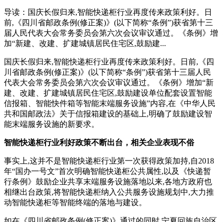
导读：国庆长假归来,智能快递柜行业再度传来政策利好。日
前,《四川省邮政条例(修正案)》(以下简称“条例”)获省第十三
届人民代表大会常务委员会第六次会议审议通过。《条例》增
加“新建、改建、扩建城镇居民住宅区,鼓励建...
国庆长假归来,智能快递柜行业再度传来政策利好。日前,《四
川省邮政条例(修正案)》(以下简称“条例”)获省第十三届人民
代表大会常务委员会第六次会议审议通过。《条例》增加“新
建、改建、扩建城镇居民住宅区,鼓励建设单位配套设置智能
信报箱、智能快件箱等智能末端服务设施”内容,在《中华人民
共和国邮政法》关于信报箱建设的基础上,明确了鼓励建设智
能末端服务设施的新要求。
智能快递柜行业利好政策不断出台，相关企业表现不俗
事实上,这并不是智能快递柜行业第一次获得政策加持,自2018
年“国办一号文”首次明确智能快递柜公共属性,以及《快递暂
行条例》鼓励企业共享末端服务设施落地以来,各地方政府也
相继出台政策,将智能快递柜纳入公共服务设施规划中,大力推
动智能快递柜等智能终端的落地与建设。
如在《四川省邮政条例(修正案)》通过的同时,宁夏回族自治区