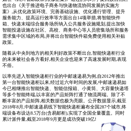
也出台《关于推进电子商务与快递物流协同发展的实施方
案》,从优化政策环境、完善基础设施、优化通行管理、提升
服务能力、提高运行效率等方面出台14项举措,将智能快件
箱、快递末端综合服务场所纳入公共服务设施规划,提出加快
智能投递设施在社区、高校、商务中心等人员密集场所和服务
需求集中区域的布局,并将出台智能快件箱免费使用相关补贴
政策。
随着从中央到地方的相关利好政策不断出台,智能快递柜行业
的未来被社会各方看好,相关企业也迎来了高速发展时期,表现
不俗。
以率先进入智能快递柜行业的中邮速递易为例,自2012年推出
第一台智能快递柜以来,经过近六年时间的发展,中邮速递易如
今已相继推出智能快递、智能信报箱、小黄筒、大容量快递塔
等多个智能终端,以丰富的产品矩阵打通了物流两端。除了不
断丰富的产品矩阵,相关数据也极为亮眼。公开数据显示,截至
2018年8月,中邮速递易线下智能快递柜遍布全国287个城市,终
端设备布设达8.5万台(含易邮柜),实现了全国全量覆盖。同时
累计派件量,截至2018年9月更是成功突破19亿!