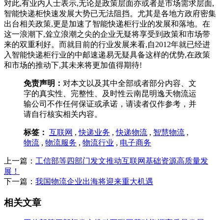
对此,有业内人士表示,无论是政策层面亦或者是市场需求层面,
智能快递柜快速发展大势已无法阻挡。尤其是各地方政府密集
出台相关政策,更是加速了智能快递柜行业的发展和落地。在
这一浪潮下,耸立浪潮之尖的企业无疑将享受到政策和市场带
来的双重利好。而就目前的行业发展来看,自2012年就已经进
入智能快递柜行业的中邮速递易无疑具备这样的优势,在政策
和市场的推动下,其未来将更加值得期待!
免责声明：
对本文以及其中全部或者部分内容、文
字的真实性、完整性、及时性云南昆明逸天物流运
输公司不作任何保证或承诺，请读者仅作参考，并
请自行核实相关内容。
标签：
互联网
,
快递业务
,
快递物流
,
智慧物流
,
物流
,
物流服务
,
物流行业
,
电子商务
上一篇：
工信部等四部门发文推动互联网基础资源高质量发
展！
下一篇：
我国物流企业出海将迎来重大机遇
相关文章