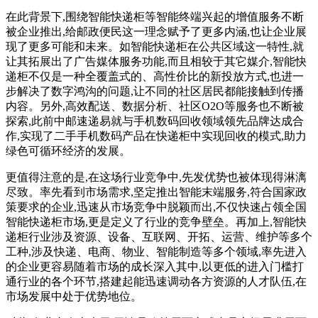
在此背景下,围绕智能快递柜等智能终端兴起的增值服务不断
被企业推出,给邮政便民这一理念赋予了更多内涵,也让企业展
现了更多可能和未来。如智能快递柜在公共区域这一特性,就
让其拓展出了广告媒体服务功能,而且相较于其它媒介,智能快
递柜不仅是一种全覆盖式的、高性价比的新投放方式,也进一
步解决了数字鸿沟的问题,让不同的社区居民都能接触到传播
内容。另外,高效配送、数据分析、社区O2O等服务也不断被
探索,此前中邮速递易就与手机数码回收领域领先品牌达成合
作,实现了二手手机数码产品在快递柜中实现回收的模式,助力
绿色可循环经济的发展。
更值得注意的是,在这场行业竞争中,先发优势也被体现得淋漓
尽致。率先看到市场需求,坚定推出智能末端服务,符合国家政
策要求的企业,迅速从市场竞争中脱颖而出,不仅快速占领全国
智能快递柜市场,更是定义了行业的竞争壁垒。再加上,智能快
递柜行业涉及资源、设备、互联网、开拓、运营、维护等多个
工种,涉及快递、电商、物业、智能制造等多个领域,率先进入
的企业更容易随着市场的成长深入其中,以更低的进入门槛打
通行业的各个环节,搭建起能迅速调动各方资源的人才队伍,在
市场发展中处于优势地位。