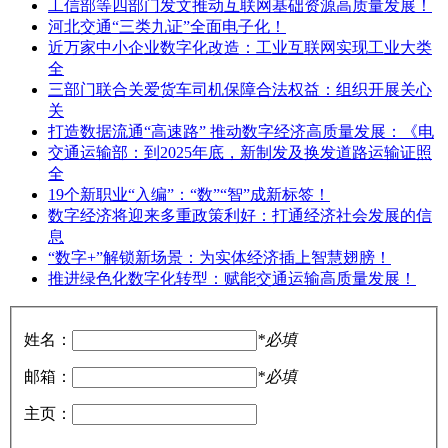
工信部等四部门发文推动互联网基础资源高质量发展！
河北交通“三类九证”全面电子化！
近万家中小企业数字化改造：工业互联网实现工业大类
全
三部门联合关爱货车司机保障合法权益：组织开展关心
关
打造数据流通“高速路” 推动数字经济高质量发展：《电
交通运输部：到2025年底，新制发及换发道路运输证照
全
19个新职业“入编”：“数”“智”成新标签！
数字经济将迎来多重政策利好：打通经济社会发展的信
息
“数字+”解锁新场景：为实体经济插上智慧翅膀！
推进绿色化数字化转型：赋能交通运输高质量发展！
姓名：
*必填
邮箱：
*必填
主页：