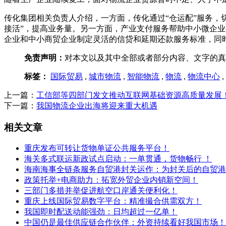
传化集团相关负责人介绍，一方面，传化通过“仓运配”服务，
接活”，提高业务量。另一方面，产业支付服务帮助中小微企业
企业和中小商贸企业制定灵活的信贷和延期还款服务标准，同
免责声明：
对本文以及其中全部或者部分内容、文字的真
标签：
国际贸易
,
城市物流
,
智能物流
,
物流
,
物流中心
,
上一篇：
工信部等四部门发文推动互联网基础资源高质量发展
下一篇：
我国物流企业出海将迎来重大机遇
相关文章
重庆发布可转让货物单证公共服务平台！
海关多式联运新政试点启动：一单贯通，货物畅行 ！
海南海事全链条服务自贸港封关运作：为封关后的自贸港
政策托举+电商助力：拓宽外贸企业内销新空间！
三部门多措并举促进航空口岸通关便利化！
重庆上线国际贸易数字平台：精准撮合供需双方！
我国即时配送动能强劲：日均超过一亿单！
中国仍是最佳供应链合作伙伴：外资持续看好我国市场！