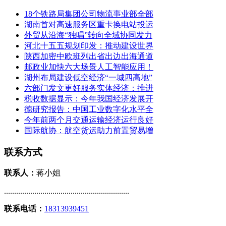
18个铁路局集团公司物流事业部全部
湖南首对高速服务区重卡换电站投运
外贸从沿海“独唱”转向全域协同发力
河北十五五规划印发：推动建设世界
陕西加密中欧班列出省出边出海通道
邮政业加快六大场景人工智能应用！
湖州布局建设低空经济“一城四高地”
六部门发文更好服务实体经济：推进
税收数据显示：今年我国经济发展开
德研究报告：中国工业数字化水平全
今年前两个月交通运输经济运行良好
国际航协：航空货运助力前置贸易增
联系方式
联系人：
蒋小姐
..............................................................
联系电话：
18313939451