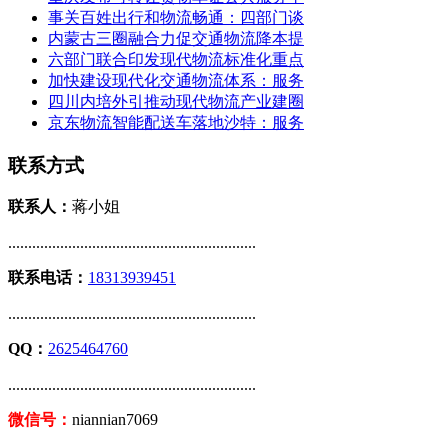
事关百姓出行和物流畅通：四部门谈
内蒙古三圈融合力促交通物流降本提
六部门联合印发现代物流标准化重点
加快建设现代化交通物流体系：服务
四川内培外引推动现代物流产业建圈
京东物流智能配送车落地沙特：服务
联系方式
联系人：
蒋小姐
..............................................................
联系电话：
18313939451
..............................................................
QQ：
2625464760
..............................................................
微信号：
niannian7069