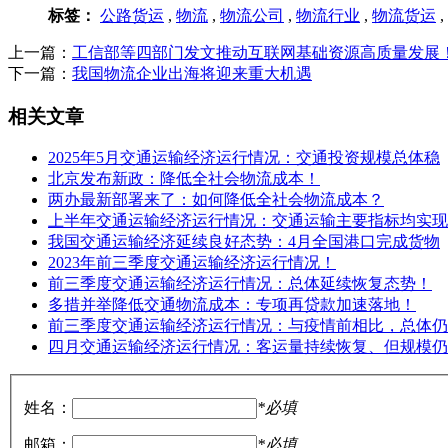
标签：
公路货运
,
物流
,
物流公司
,
物流行业
,
物流货运
,
上一篇：
工信部等四部门发文推动互联网基础资源高质量发展
下一篇：
我国物流企业出海将迎来重大机遇
相关文章
2025年5月交通运输经济运行情况：交通投资规模总体稳
北京发布新政：降低全社会物流成本！
两办最新部署来了：如何降低全社会物流成本？
上半年交通运输经济运行情况：交通运输主要指标均实现
我国交通运输经济延续良好态势：4月全国港口完成货物
2023年前三季度交通运输经济运行情况！
前三季度交通运输经济运行情况：总体延续恢复态势！
多措并举降低交通物流成本：专项再贷款加速落地！
前三季度交通运输经济运行情况：与疫情前相比，总体仍
四月交通运输经济运行情况：客运量持续恢复、但规模仍
姓名：
*必填
邮箱：
*必填