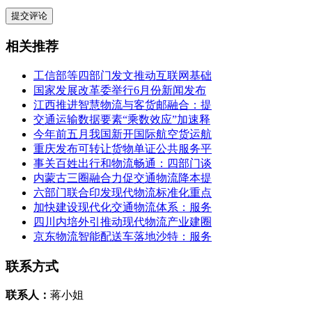
相关推荐
工信部等四部门发文推动互联网基础
国家发展改革委举行6月份新闻发布
江西推进智慧物流与客货邮融合：提
交通运输数据要素“乘数效应”加速释
今年前五月我国新开国际航空货运航
重庆发布可转让货物单证公共服务平
事关百姓出行和物流畅通：四部门谈
内蒙古三圈融合力促交通物流降本提
六部门联合印发现代物流标准化重点
加快建设现代化交通物流体系：服务
四川内培外引推动现代物流产业建圈
京东物流智能配送车落地沙特：服务
联系方式
联系人：
蒋小姐