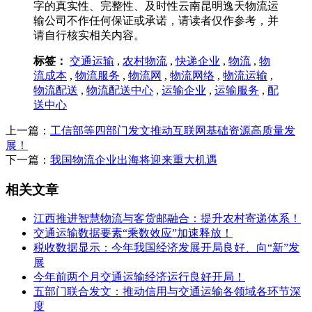
字的真实性、完整性、及时性云南昆明逸天物流运
输公司不作任何保证或承诺，请读者仅作参考，并
请自行核实相关内容。
标签：
交通运输
,
农村物流
,
快递企业
,
物流
,
物
流成本
,
物流服务
,
物流网
,
物流网络
,
物流运输
,
物流配送
,
物流配送中心
,
运输企业
,
运输服务
,
配
送中心
上一篇：
工信部等四部门发文推动互联网基础资源高质量发
展！
下一篇：
我国物流企业出海将迎来重大机遇
相关文章
江西推进智慧物流与客货邮融合：提升农村寄递体系！
交通运输数据要素“乘数效应”加速释放！
税收数据显示：今年我国经济发展开局良好、向“新”发
展
今年前两个月交通运输经济运行良好开局！
五部门联合发文：推动信用与交通运输各领域各环节深
度