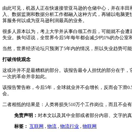
由此可见，机器人正在快速接管亚马逊的仓储中心，并在丰田
入、数据监测和数据分析工作都融入这种方式，再辅以电脑更快的
算服务何以成为亚马逊利润最高的业务。
很多人原本以为，考上大学并从事白领工作后，可能就不会遭
失业。换句话说，全世界今后5年每年都会减少约1%的办公室
当然，世界经济论坛只预测了5年内的情况，所以失业趋势可
打破传统观念
这或许并不是最糟糕的部分。该报告最令人担忧的部分在于，它
一次的革命并非如此。
该报告警告称，今后5年，全球就业并不会增长，反而会下滑0.
会。
二者相抵的结果是：人类将损失510万个工作岗位，而且不会
免责声明：
对本文以及其中全部或者部分内容、文字的真
标签：
互联网
,
物流
,
物流行业
,
物联网