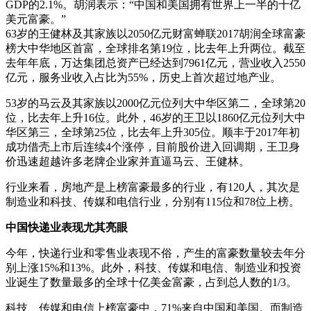
GDP的2.1%。胡润表示：“中国和美国拥有世界上一半的十亿
美元富豪。”
63岁的王健林及其家族以2050亿元财富蝉联2017胡润全球富豪
榜大中华地区首富，全球排名第19位，比去年上升两位。截至
去年年底，万达集团总资产已经达到7961亿元，营业收入2550
亿元，服务业收入占比为55%，历史上首次超过地产业。
53岁的马云及其家族以2000亿元位列大中华区第二，全球第20
位，比去年上升16位。此外，46岁的王卫以1860亿元位列大中
华区第三，全球第25位，比去年上升305位。顺丰于2017年初
成功借壳上市后连续4个涨停，目前股价进入回调期，王卫身
价迅速超越许多老牌企业家并直逼马云、王健林。
行业来看，房地产是上榜富豪最多的行业，有120人，其次是
制造业和科技、传媒和电信行业，分别有115位和78位上榜。
中国快递业表现尤其亮眼
今年，快递行业和零售业表现不俗，产生的富豪数量较去年分
别上涨15%和13%。此外，科技、传媒和电信、制造业和投资
业诞生了数量最多的全球十亿美金富豪，占到总人数的1/3。
科技、传媒和电信上榜富豪中，71%来自中国和美国。而制造