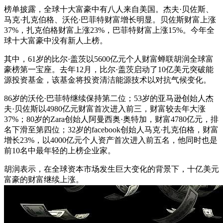
榜单披露，全球十大富豪中有八人来自美国。杰夫·贝佐斯、
马克·扎克伯格、沃伦·巴菲特财富增长明显。贝佐斯财富上涨
37%，扎克伯格财富上涨23%，巴菲特财富上涨15%。今年全
球十大富豪中没有新人上榜。
其中，61岁的比尔·盖茨以5600亿元个人财富蝉联胡润全球富
豪榜第一宝座。去年12月，比尔·盖茨启动了10亿美元突破能
源投资基金，该基金将投资清洁能源技术以对抗气候变化。
86岁的沃伦·巴菲特继续保持第二位；53岁的亚马逊创始人杰
夫·贝佐斯以4980亿元财富首次进入前三，财富较去年大涨
37%；80岁的Zara创始人阿曼西奥·奥特加，财富4780亿元，排
名下滑至第四位；32岁的facebook创始人马克·扎克伯格，财富
增长23%，以4000亿元个人资产首次进入前五名，他同时也是
前10名中最年轻的上榜企业家。
胡润表示，在全球资本市场发生巨大变化的背景下，十亿美元
富豪的财富继续上涨。