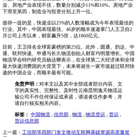
业、房地产业表现不佳，数量分别减少11%和10%。房地产业
下滑至第四，制造业与投资分别上升一位。
值得一提的是，快递业以25%的人数涨幅成为今年表现最佳的
行业。其中，中国表现最佳。46岁的顺丰速递掌门人王卫自2
月公司上市以来，财富飙升5倍，达1860亿元。
目前，王卫排名全球富豪榜的第25位。此外，圆通、韵达、中
通、联邦快递、申通与长久物流创始人财富均明显增长。中国
物流学会特约研究员杨达卿表示，在全球第二大经济体和全球
最大快递消费国的大背景下，未来将诞生一家市值超过联邦快
递的中国企业，而顺丰最有可能。
免责声明：
对本文以及其中全部或者部分内容、文
字的真实性、完整性、及时性云南昆明逸天物流运
输公司不作任何保证或承诺，请读者仅作参考，并
请自行核实相关内容。
标签：
中国物流
,
信息部
,
物流
,
物流货运
,
货运
,
货运信息部
上一篇：
工信部等四部门发文推动互联网基础资源高质量发