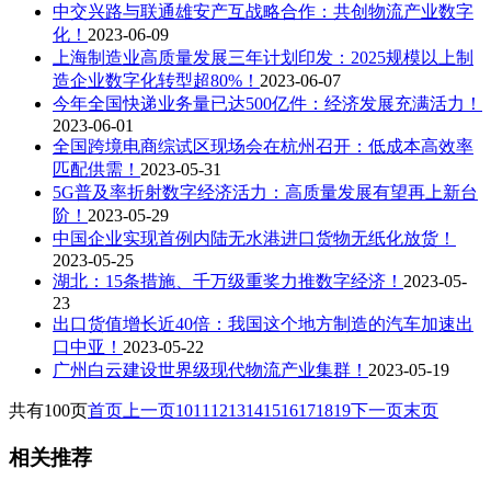
中交兴路与联通雄安产互战略合作：共创物流产业数字
化！
2023-06-09
上海制造业高质量发展三年计划印发：2025规模以上制
造企业数字化转型超80%！
2023-06-07
今年全国快递业务量已达500亿件：经济发展充满活力！
2023-06-01
全国跨境电商综试区现场会在杭州召开：低成本高效率
匹配供需！
2023-05-31
5G普及率折射数字经济活力：高质量发展有望再上新台
阶！
2023-05-29
中国企业实现首例内陆无水港进口货物无纸化放货！
2023-05-25
湖北：15条措施、千万级重奖力推数字经济！
2023-05-
23
出口货值增长近40倍：我国这个地方制造的汽车加速出
口中亚！
2023-05-22
广州白云建设世界级现代物流产业集群！
2023-05-19
共有100页
首页
上一页
10
11
12
13
14
15
16
17
18
19
下一页
末页
相关推荐