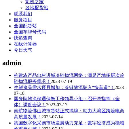
司机之家
各地配货站
联系我们
服务项目
全国配货站
全国车牌号代码
快递查询
在线计算器
今日天气
admin
构建农产品出村进城冷链物流网络：满足产地多层次冷
链物流服务需求！
2023-07-19
生鲜食品需求逐月增加：冷链物流驶入“快车道”！
2023-
07-18
国务院物流保通保畅工作领导小组：召开总指挥（全
体）调度会议！
2023-07-17
南航物流佛山城市货站正式揭牌：助力大湾区跨境电商
高质量发展！
2023-07-14
我国数字化采购市场发展动力充足：数字经济成为稳增
长重要引擎！
2023-07-13