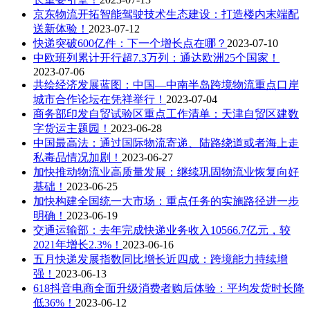
京东物流开拓智能驾驶技术生态建设：打造楼内末端配
送新体验！
2023-07-12
快递突破600亿件：下一个增长点在哪？
2023-07-10
中欧班列累计开行超7.3万列：通达欧洲25个国家！
2023-07-06
共绘经济发展蓝图：中国—中南半岛跨境物流重点口岸
城市合作论坛在凭祥举行！
2023-07-04
商务部印发自贸试验区重点工作清单：天津自贸区建数
字货运主题园！
2023-06-28
中国最高法：通过国际物流寄递、陆路绕道或者海上走
私毒品情况加剧！
2023-06-27
加快推动物流业高质量发展：继续巩固物流业恢复向好
基础！
2023-06-25
加快构建全国统一大市场：重点任务的实施路径进一步
明确！
2023-06-19
交通运输部：去年完成快递业务收入10566.7亿元，较
2021年增长2.3%！
2023-06-16
五月快递发展指数同比增长近四成：跨境能力持续增
强！
2023-06-13
618抖音电商全面升级消费者购后体验：平均发货时长降
低36%！
2023-06-12