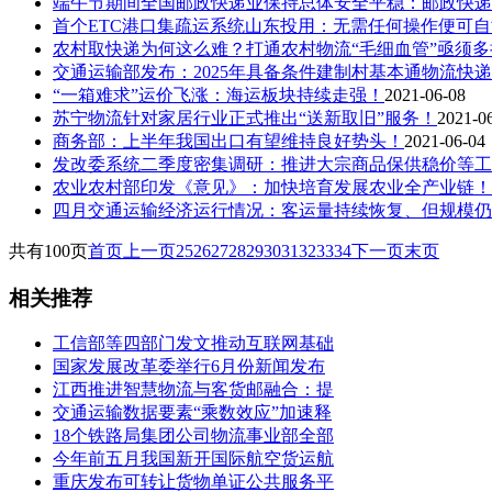
端午节期间全国邮政快递业保持总体安全平稳：邮政快递
首个ETC港口集疏运系统山东投用：无需任何操作便可
农村取快递为何这么难？打通农村物流“毛细血管”亟须
交通运输部发布：2025年具备条件建制村基本通物流快
“一箱难求”运价飞涨：海运板块持续走强！
2021-06-08
苏宁物流针对家居行业正式推出“送新取旧”服务！
2021-0
商务部：上半年我国出口有望维持良好势头！
2021-06-04
发改委系统二季度密集调研：推进大宗商品保供稳价等工
农业农村部印发《意见》：加快培育发展农业全产业链！
四月交通运输经济运行情况：客运量持续恢复、但规模仍
共有100页
首页
上一页
25
26
27
28
29
30
31
32
33
34
下一页
末页
相关推荐
工信部等四部门发文推动互联网基础
国家发展改革委举行6月份新闻发布
江西推进智慧物流与客货邮融合：提
交通运输数据要素“乘数效应”加速释
18个铁路局集团公司物流事业部全部
今年前五月我国新开国际航空货运航
重庆发布可转让货物单证公共服务平