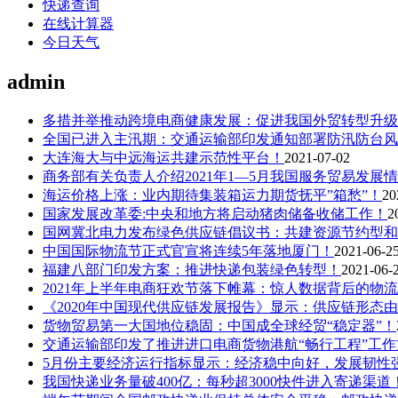
快递查询
在线计算器
今日天气
admin
多措并举推动跨境电商健康发展：促进我国外贸转型升级
全国已进入主汛期：交通运输部印发通知部署防汛防台风
大连海大与中远海运共建示范性平台！
2021-07-02
商务部有关负责人介绍2021年1—5月我国服务贸易发展
海运价格上涨：业内期待集装箱运力期货抚平”箱愁”！
20
国家发展改革委:中央和地方将启动猪肉储备收储工作！
2
国网冀北电力发布绿色供应链倡议书：共建资源节约型和
中国国际物流节正式官宣将连续5年落地厦门！
2021-06-2
福建八部门印发方案：推进快递包装绿色转型！
2021-06-
2021年上半年电商狂欢节落下帷幕：惊人数据背后的物流
《2020年中国现代供应链发展报告》显示：供应链形态由
货物贸易第一大国地位稳固：中国成全球经贸“稳定器”！
交通运输部印发了推进进口电商货物港航“畅行工程”工作
5月份主要经济运行指标显示：经济稳中向好，发展韧性
我国快递业务量破400亿：每秒超3000快件进入寄递渠道