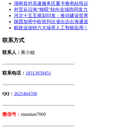
湖南首对高速服务区重卡换电站投运
外贸从沿海“独唱”转向全域协同发力
河北十五五规划印发：推动建设世界
陕西加密中欧班列出省出边出海通道
邮政业加快六大场景人工智能应用！
联系方式
联系人：
蒋小姐
..............................................................
联系电话：
18313939451
..............................................................
QQ：
2625464760
..............................................................
微信号：
niannian7069
..............................................................