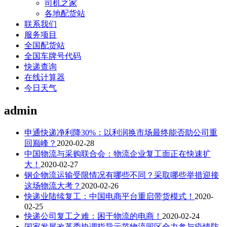
司机之家
各地配货站
联系我们
服务项目
全国配货站
全国车牌号代码
快递查询
在线计算器
今日天气
admin
申通快递净利降30%：以利润换市场最终能否助公司重
回巅峰？
2020-02-28
中国物流与采购联合会：物流企业复工面正在快速扩
大！
2020-02-27
钢企物流运输受限情况有哪些不同？采取哪些举措迎接
这场物流大考？
2020-02-26
快递业陆续复工：中国电商平台重启带货模式！
2020-
02-25
快递公司复工之难：困于物流的电商！
2020-02-24
国家发展改革委协调指导示范物流园区全力参与疫情防