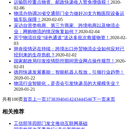
运输防控重点物资、邮政快递收入暂免增值税！
2020-
02-06
物流办协调20省交通部门全力做好20支方舱医院设备运
输车队保障！
2020-02-05
采访自营类电商、第三方商家、跨境电商以及物流企
业：网购物流的情况恢复如何？
2020-02-04
苏宁物流抗疫“绿色通道”送达多批次救援物资！
2020-02-
03
肺炎疫情还在持续：跨境出口外贸物流企业如何应对已
经到来的生存危机？
2020-02-02
国家邮政局印发疫情防控期间营业网点操作规范！
2020-
02-01
德邦快递发展蓄能：智能机器人投放，引领行业趋势！
2020-01-22
物流行业智能化，是否会引发快递员的大规模失业？
2020-01-21
共有100页
首页
上一页
37
38
39
40
41
42
43
44
45
46
下一页
末页
相关推荐
工信部等四部门发文推动互联网基础