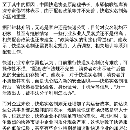
至于其中的原因，中国快递协会原副秘书长、永驿物联智库资
深专家邵钟林表示，由于配套政策等并不完善，快递实名制落
实困难重重。
据邵钟林介绍，无论是客户还是快递公司，目前对实名制均不
积极，甚至有抵触情绪，一些行业从业人员素质还不是很高，
相关配套政策也还未建立，“政策落实的衔接仍需过程”。他表
示，快递实名制还需要制定规范、人员调整、相关培训等系列
配套工作。
快递行业专家徐勇也认为，目前推行快递实名制仍有难度，可
操作性不强。“配套法律法规不完整，消费者对出示证件后信
息的安全性仍存疑问”。他表示，对于快递实名制，消费者并
不质疑其初衷，而是忧心陷入新的安全困境——快递实名制推
行后，寄快递要登记姓名、身份证号、手机号等信息，“万一
泄露出去，被不法分子利用怎么办”。
而对企业来说，快递实名制则无疑增加了其运营成本。韵达快
运公共事务部总监郭鹏程表示，现阶段快递市场仍然是求大于
供，也就是说，快递企业不能满足市场的需求。与此同时，竞
争激烈的快递市场中企业同质化现象严重，这也导致了快递服
务的低价低质，甚至有些企业特别是加盟制快递企业的加盟公