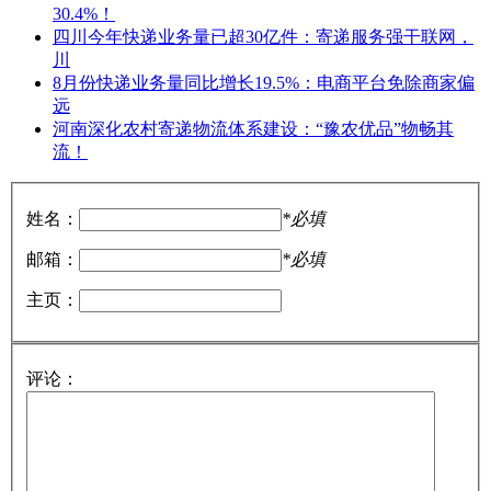
30.4%！
四川今年快递业务量已超30亿件：寄递服务强干联网，
川
8月份快递业务量同比增长19.5%：电商平台免除商家偏
远
河南深化农村寄递物流体系建设：“豫农优品”物畅其
流！
姓名：
*必填
邮箱：
*必填
主页：
评论：