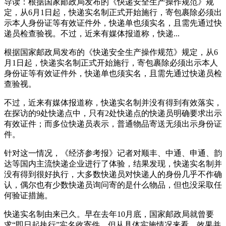
导读：根据国家邮政局发布的《快递安全生产操作规范》规
定，从6月1日起，快递实名制正式开始施行，寄包裹除必须出
示本人身份证等有效证件外，快递单也须实名，且需先通过快
递员检查验视。不过，近来有媒体报道称，快递...
根据国家邮政局发布的《快递安全生产操作规范》规定，从6
月1日起，快递实名制正式开始施行，寄包裹除必须出示本人
身份证等有效证件外，快递单也须实名，且需先通过快递员检
查验视。
不过，近来有媒体报道称，快递实名制并没有得到有效落实，
在探访的9处快递点中，只有2处快递点的快递员明确要求出示
有效证件；而多位快递员表示，普通物品寄送无须出示身份证
件。
针对这一情况，《经济参考报》记者对顺丰、中通、申通、韵
达等国内主流快递企业进行了体验，结果发现，快递实名制并
没有得到很好执行，大多数快递员对快递人的身份几乎不作确
认，偶尔也有少数快递员询问寄的是什么物品，但也没采取任
何验证措施。
快递实名制由来已久。早在去年10月底，国家邮政局就曾要
求“即日起执行”实名收寄件，但从具体实施情况来看，效果并