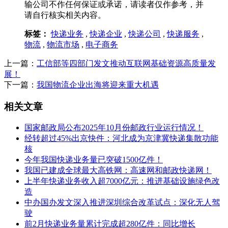
输公司不作任何保证或承诺，请读者仅作参考，并
请自行核实相关内容。
标签：
快递业务
,
快递企业
,
快递公司
,
快递服务
,
物流
,
物流市场
,
电子商务
上一篇：
工信部等四部门发文推动互联网基础资源高质量发
展！
下一篇：
我国物流企业出海将迎来重大机遇
相关文章
国家邮政局公布2025年10月份邮政行业运行情况！
经转超过45%出京快件：河北成为京津冀快递集散功能
核
今年我国快递业务量已突破1500亿件！
我国已建成全球最大高铁网：高速网和邮政快递网！
上半年快递业务收入超7000亿元：推进基础设施绿色改
造
中办国办发文深入推进深圳综合改革试点：深化无人驾
驶
前2月快递业务量累计完成超280亿件：同比增长