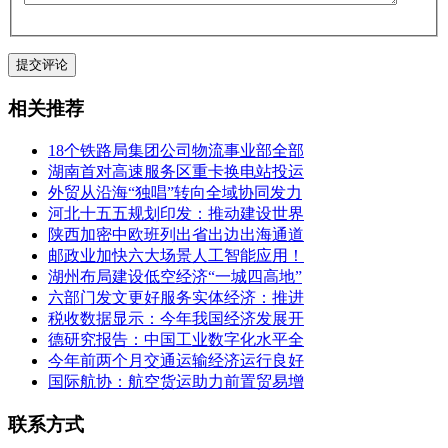
相关推荐
18个铁路局集团公司物流事业部全部
湖南首对高速服务区重卡换电站投运
外贸从沿海“独唱”转向全域协同发力
河北十五五规划印发：推动建设世界
陕西加密中欧班列出省出边出海通道
邮政业加快六大场景人工智能应用！
湖州布局建设低空经济“一城四高地”
六部门发文更好服务实体经济：推进
税收数据显示：今年我国经济发展开
德研究报告：中国工业数字化水平全
今年前两个月交通运输经济运行良好
国际航协：航空货运助力前置贸易增
联系方式