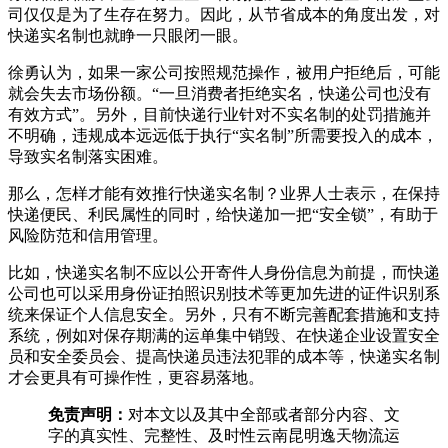
司仅仅是为了生存在努力。因此，从节省成本的角度出发，对
快递实名制也就睁一只眼闭一眼。
徐勇认为，如果一家公司按照规范操作，被用户拒绝后，可能
就会失去市场份额。“一旦消费者拒绝实名，快递公司也没有
有效方式”。另外，目前快递行业针对不实名制的处罚措施并
不明确，违规成本远远低于执行“实名制”所需要投入的成本，
导致实名制落实困难。
那么，怎样才能有效推行快递实名制？业界人士表示，在保持
快递便民、利民属性的同时，给快递加一把“安全锁”，有助于
风险防范和信用管理。
比如，快递实名制不应以公开寄件人身份信息为前提，而快递
公司也可以采用身份证拍照识别技术等更加先进的证件识别系
统来保证个人信息安全。另外，只有不断完善配套措施和支持
系统，例如对保存期满的运单集中销毁、在快递企业设置安全
员和安全委员会、提高快递员违法犯罪的成本等，快递实名制
才会更具有可操作性，更容易落地。
免责声明：
对本文以及其中全部或者部分内容、文
字的真实性、完整性、及时性云南昆明逸天物流运