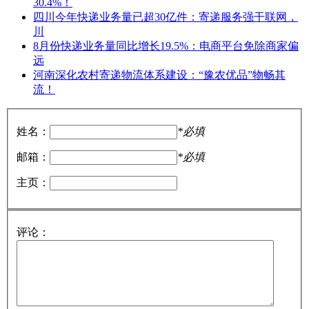
30.4%！
四川今年快递业务量已超30亿件：寄递服务强干联网，
川
8月份快递业务量同比增长19.5%：电商平台免除商家偏
远
河南深化农村寄递物流体系建设：“豫农优品”物畅其
流！
姓名：
*必填
邮箱：
*必填
主页：
评论：