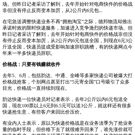
场。但昨日记者采访了解到，去年开始针对电商快件的价格战
非但没有停止反而变本加厉，从2公斤内6元包...
在宅急送调整快递业务不再“拥抱淘宝”之际，德邦物流却推出
承诺时效的限时快递服务，加速进入竞争激烈的快递市场。但
昨日记者采访了解到，去年开始针对电商快件的价格战非但没
有停止反而变本加厉，从2公斤内6元包送全国，到现在6元3公
斤送全国，快递员提成受影响加速辞职跳槽，有的快递网点今
年来一半多快递员辞职。
价格战：只要有钱赚就收件
去年5、6月，包括韵达、中通、全峰等多家快递公司被爆大打
价格战抢客，个别网点甚至打出“5元寄全国”口号吸引了众多
目光，价格战一直持续到现在。
韵达快递一位快递员对记者表示，去年2公斤以内6元包送全
国，现在100票以上6元到6.5元可以送3公斤，就这样还有很多
快递抢生意，有些客户来回比价压价。
有业内人士表示，原以为快递价格战是在业务淡季为了抢业务
量的临时手段，但价格下去了就很难升回来了，谁先涨价就可