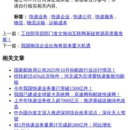
请自行核实相关内容。
标签：
快递业务
,
快递企业
,
快递公司
,
快递服务
,
物流
,
物流运输
,
运输成本
上一篇：
工信部等四部门发文推动互联网基础资源高质量发
展！
下一篇：
我国物流企业出海将迎来重大机遇
相关文章
国家邮政局公布2025年10月份邮政行业运行情况！
经转超过45%出京快件：河北成为京津冀快递集散功能
核
今年我国快递业务量已突破1500亿件！
我国已建成全球最大高铁网：高速网和邮政快递网！
上半年快递业务收入超7000亿元：推进基础设施绿色改
造
中办国办发文深入推进深圳综合改革试点：深化无人驾
驶
前2月快递业务量累计完成超280亿件：同比增长