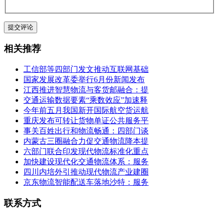
相关推荐
工信部等四部门发文推动互联网基础
国家发展改革委举行6月份新闻发布
江西推进智慧物流与客货邮融合：提
交通运输数据要素“乘数效应”加速释
今年前五月我国新开国际航空货运航
重庆发布可转让货物单证公共服务平
事关百姓出行和物流畅通：四部门谈
内蒙古三圈融合力促交通物流降本提
六部门联合印发现代物流标准化重点
加快建设现代化交通物流体系：服务
四川内培外引推动现代物流产业建圈
京东物流智能配送车落地沙特：服务
联系方式