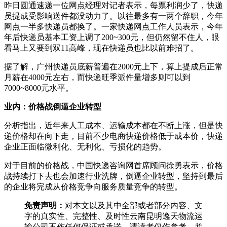
昨日圆通速递一位网点经理对记者表示，每票利润少了，快递
员提成受影响送件都没动力了。以往最多有一两个辞职，今年
网点一半多快递员都换了。一家快递网点工作人员表示，今年
年后快递员基本工资上调了200~300元，但仍然留不住人，眼
看马上又要到双11高峰，现在快递员也比以前难招了。
据了解，广州快递员底薪普遍在2000元上下，算上提成后正常
月薪在4000元左右，而快递旺季派件量增多则可以到
7000~8000元水平。
业内：价格战倒逼企业转型
分析指出，近年来人工成本、运输成本都在不断上涨，但是快
递价格却在向下走，目前不少电商快递价格低于成本价，快递
企业正面临微利化、无利化、亏损化的趋势。
对于目前的价格战，中国快递咨询网首席顾问徐勇表示，价格
战持续打下去也会加速行业洗牌，倒逼企业转型，坚持到最后
的企业将完成从价格竞争向服务质量竞争的转型。
免责声明：
对本文以及其中全部或者部分内容、文
字的真实性、完整性、及时性云南昆明逸天物流运
输公司不作任何保证或承诺，请读者仅作参考，并