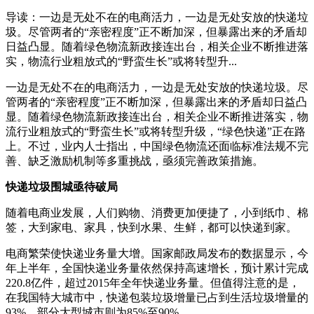
导读：一边是无处不在的电商活力，一边是无处安放的快递垃
圾。尽管两者的“亲密程度”正不断加深，但暴露出来的矛盾却
日益凸显。随着绿色物流新政接连出台，相关企业不断推进落
实，物流行业粗放式的“野蛮生长”或将转型升...
一边是无处不在的电商活力，一边是无处安放的快递垃圾。尽
管两者的“亲密程度”正不断加深，但暴露出来的矛盾却日益凸
显。随着绿色物流新政接连出台，相关企业不断推进落实，物
流行业粗放式的“野蛮生长”或将转型升级，“绿色快递”正在路
上。不过，业内人士指出，中国绿色物流还面临标准法规不完
善、缺乏激励机制等多重挑战，亟须完善政策措施。
快递垃圾围城亟待破局
随着电商业发展，人们购物、消费更加便捷了，小到纸巾、棉
签，大到家电、家具，快到水果、生鲜，都可以快递到家。
电商繁荣使快递业务量大增。国家邮政局发布的数据显示，今
年上半年，全国快递业务量依然保持高速增长，预计累计完成
220.8亿件，超过2015年全年快递业务量。但值得注意的是，
在我国特大城市中，快递包装垃圾增量已占到生活垃圾增量的
93%，部分大型城市则为85%至90%。