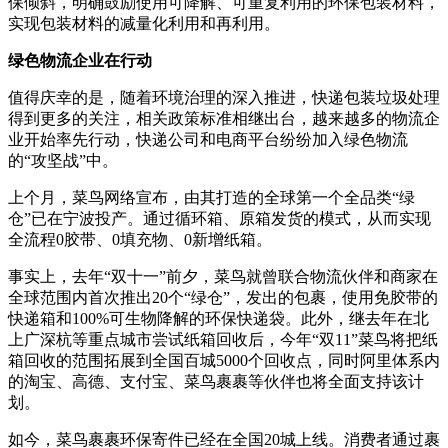
保倾斜，明确鼓励使用可降解、可重复利用的环保包装材料，
实现包装材料的减量化利用和再利用。
绿色物流企业在行动
值得庆幸的是，随着环境治理的深入推进，快递包装垃圾处理
得到更多的关注，相关政策标准相继出台，越来越多的物流企
业开始率先行动，快递公司和电商平台纷纷加入绿色物流
的“攻坚战”中。
上个月，菜鸟网络宣布，由其打造的全球第一个全品类“绿
仓”已在宁波投产。通过循环箱、原箱发货的模式，从而实现
全流程0胶带、0填充物、0新增纸箱。
事实上，去年“双十一”前夕，菜鸟就曾联合物流伙伴和商家在
全球范围内首次推出20个“绿仓”，发出的包裹，使用免胶带的
快递箱和100%可生物降解的环保快递袋。此外，继去年在北
上广深杭等重点城市尝试纸箱回收后，今年“双11”菜鸟将把纸
箱回收的范围拓展到全国百城5000个回收点，同时阿里体系内
的淘宝、高德、支付宝、菜鸟裹裹等伙伴也将全面支持该计
划。
如今，菜鸟裹裹环保寄件已经在全国20城上线。消费者通过裹