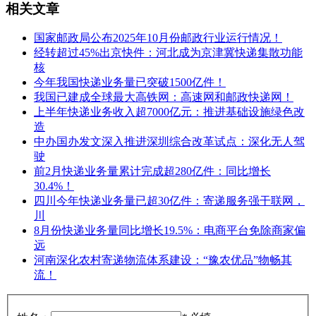
相关文章
国家邮政局公布2025年10月份邮政行业运行情况！
经转超过45%出京快件：河北成为京津冀快递集散功能
核
今年我国快递业务量已突破1500亿件！
我国已建成全球最大高铁网：高速网和邮政快递网！
上半年快递业务收入超7000亿元：推进基础设施绿色改
造
中办国办发文深入推进深圳综合改革试点：深化无人驾
驶
前2月快递业务量累计完成超280亿件：同比增长
30.4%！
四川今年快递业务量已超30亿件：寄递服务强干联网，
川
8月份快递业务量同比增长19.5%：电商平台免除商家偏
远
河南深化农村寄递物流体系建设：“豫农优品”物畅其
流！