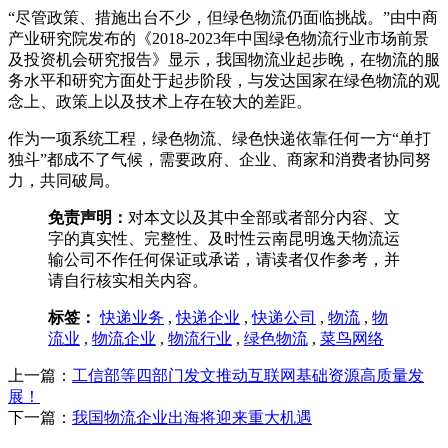
“尽管政策、措施出台不少，但绿色物流仍面临挑战。”由中商
产业研究院发布的《2018-2023年中国绿色物流行业市场前景
及投资机会研究报告》显示，我国物流业起步晚，在物流的服
务水平和研究方面处于起步阶段，与发达国家在绿色物流的观
念上、政策上以及技术上存在较大的差距。
作为一项系统工程，绿色物流、绿色快递依靠任何一方“单打
独斗”都成不了气候，需要政府、企业、商家和消费者协同努
力，共同破局。
免责声明：
对本文以及其中全部或者部分内容、文
字的真实性、完整性、及时性云南昆明逸天物流运
输公司不作任何保证或承诺，请读者仅作参考，并
请自行核实相关内容。
标签：
快递业务
,
快递企业
,
快递公司
,
物流
,
物
流业
,
物流企业
,
物流行业
,
绿色物流
,
菜鸟网络
上一篇：
工信部等四部门发文推动互联网基础资源高质量发
展！
下一篇：
我国物流企业出海将迎来重大机遇