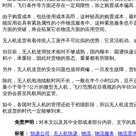
时间，飞行条件等方面还存在一定局限性，加之购置成本偏高
由于购置成本，包括使用成本高昂，这种较高的购置成本，最
能应用在具有紧急属性的小件物流服务中。这种紧急服务也不
方面的突破，将会拓展它在物流方面的应用空间。
无人机送货有着传统人工派件不可比拟的优势，它灵活机动、
但目前，无人机使用技术相对不够成熟，国内顺丰、圆通快递
积小，承重轻，因此对货物的形态、重量都有所限制。
另外，无人机送货的安全问题也值得商榷，一旦发生故障，货
除此，无人机电池续航时间不长，一般在半个小时以内，且不
量小于等于7公斤的微型无人机，飞行范围在目视视距内半径5
业协会甚至民航局的监管。
如今，各国对无人机的管理还处于初级阶段，所以无人机送货
机送货的时代一定能够到来。
免责声明：
对本文以及其中全部或者部分内容、文字的真
标签：
快递公司
,
无人机快递
,
物流
,
物流服务
,
物流需