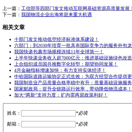
上一篇：
工信部等四部门发文推动互联网基础资源高质量发展
下一篇：
我国物流企业出海将迎来重大机遇
相关文章
十部门发文推动低空经济标准体系建设！
六部门：到2030年培育一批具有国际竞争力的服务外包龙
我国快递包裹市场规模连续11年全球第一！
上半年快递业务收入超7000亿元：推进基础设施绿色改造
上合组织成员国共推数字化转型：期望协同发展！
4月金融指标增速加快：有力支持实体经济！
中哈国际道路运输协定正式生效：为双方经贸合作提供更
我国制造业产品质量合格率稳中有升：质量基础设施服务
国家邮政局：提升全链路运行效率，带动降低物流成本！
加大“两新”支持力度：扩内需再迎政策利好！
姓名：
*必填
邮箱：
*必填