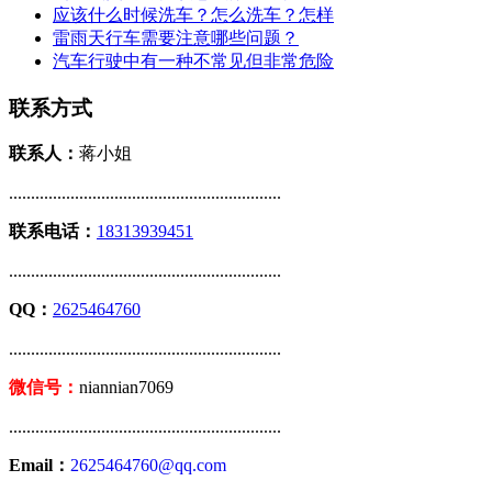
应该什么时候洗车？怎么洗车？怎样
雷雨天行车需要注意哪些问题？
汽车行驶中有一种不常见但非常危险
联系方式
联系人：
蒋小姐
..............................................................
联系电话：
18313939451
..............................................................
QQ：
2625464760
..............................................................
微信号：
niannian7069
..............................................................
Email：
2625464760@qq.com