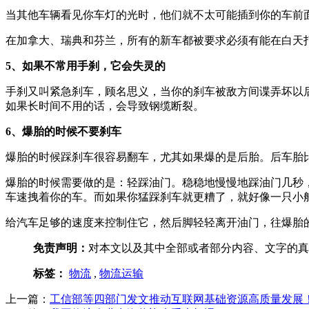
当其他车辆看见你车灯的光时，他们就不太可能插到你的车前
在加拿大、瑞典和芬兰，所有的新车都被要求必须有能在白天
5、如果不常用手刹，它会失灵的
手刹又叫紧急刹车，顾名思义，当你的刹车被敌方间谍弄坏以
如果长时间不用的话，会导致钢缆断裂。
6、爆胎的时候不要刹车
爆胎的时候踩刹车很容易翻车，尤其如果爆的是后胎。后车胎
爆胎的时候需要做的是：轻踩油门。稳稳地慢慢地踩油门几秒
车速拽着你的车。而如果你猛踩刹车就更糟了，就好像一只小
给汽车足够的速度来控制住它，然后脚轻轻离开油门，往爆胎
免责声明：
对本文以及其中全部或者部分内容、文字的真
标签：
物流
,
物流运输
上一篇：
工信部等四部门发文推动互联网基础资源高质量发展