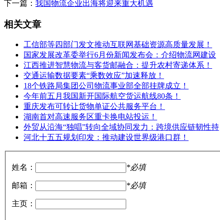
下一篇：
我国物流企业出海将迎来重大机遇
相关文章
工信部等四部门发文推动互联网基础资源高质量发展！
国家发展改革委举行6月份新闻发布会：介绍物流网建设
江西推进智慧物流与客货邮融合：提升农村寄递体系！
交通运输数据要素“乘数效应”加速释放！
18个铁路局集团公司物流事业部全部挂牌成立！
今年前五月我国新开国际航空货运航线80条！
重庆发布可转让货物单证公共服务平台！
湖南首对高速服务区重卡换电站投运！
外贸从沿海“独唱”转向全域协同发力：跨境供应链韧性持
河北十五五规划印发：推动建设世界级港口群！
姓名：
*必填
邮箱：
*必填
主页：