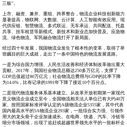
三板”。
上市、融资、兼并、重组、跨界整合，物流企业科技创新能力
显著提高，物联网、大数据、云计算、人工智能有效应用。现
代供应链、智慧物流、多式联运、无车承运、共同配送、托盘
共享、挂车租赁等新模式、新技术和新业态加快普及。应急物
流、绿色物流、军民融合物流打开了新局面。
经过四十年发展，我国物流业发生了根本性的变革，取得了举
世瞩目的巨大成就，走出了一条中国特色的物流发展道路。
一是为综合国力增强、人民生活改善和经济体制改革做出重大
贡献。2017年，我国社会物流总额达250多万亿元，支撑了
GDP总值超过80万亿元；社会物流总费用与GDP的比率下降
为14.6%，比有记录的1991年下降了接近10个百分点。
二是现代物流服务体系基本建立。从改革开放初期第一家现代
意义物流企业成立至今，全国物流相关法人单位已有大约40万
家。按照国家标准评审认定的A级物流企业5355家，其中代表
国内最高水平的5A物流企业293家，一批综合实力强、引领作
用大的龙头骨干企业加速成长。在电商、快递、汽车、冷链等
细分市场领域，出现了追赶或超越世界领先水平的一批标杆企