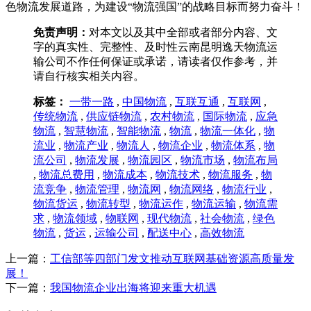
色物流发展道路，为建设“物流强国”的战略目标而努力奋斗！
免责声明：
对本文以及其中全部或者部分内容、文
字的真实性、完整性、及时性云南昆明逸天物流运
输公司不作任何保证或承诺，请读者仅作参考，并
请自行核实相关内容。
标签：
一带一路
,
中国物流
,
互联互通
,
互联网
,
传统物流
,
供应链物流
,
农村物流
,
国际物流
,
应急
物流
,
智慧物流
,
智能物流
,
物流
,
物流一体化
,
物
流业
,
物流产业
,
物流人
,
物流企业
,
物流体系
,
物
流公司
,
物流发展
,
物流园区
,
物流市场
,
物流布局
,
物流总费用
,
物流成本
,
物流技术
,
物流服务
,
物
流竞争
,
物流管理
,
物流网
,
物流网络
,
物流行业
,
物流货运
,
物流转型
,
物流运作
,
物流运输
,
物流需
求
,
物流领域
,
物联网
,
现代物流
,
社会物流
,
绿色
物流
,
货运
,
运输公司
,
配送中心
,
高效物流
上一篇：
工信部等四部门发文推动互联网基础资源高质量发
展！
下一篇：
我国物流企业出海将迎来重大机遇