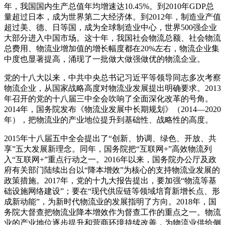
年，我国国内生产总值年均增速达10.45%。到2010年GDP总
量超过日本，成为世界第二大经济体。到2012年，制造业产值
超过美、德、日等国，成为全球制造业中心，世界500强企业
大部分进入中国市场。这十年，我国社会物流总额、社会物流
总费用、物流业增加值的增长幅度都在20%左右，物流企业集
中度也显著提高，涌现了一批做大做强做优的物流企业。
党的十八大以来，中共中央总书记习近平等领导同志多次考察
物流企业，从国家战略高度对物流业发展提出明确要求。2013
年召开的党的十八届三中全会吹响了全面深化改革的号角。
2014年，国务院发布《物流业发展中长期规划》（2014—2020
年），把物流业的产业地位提升到基础性、战略性的高度。
2015年十八届五中全会提出了“创新、协调、绿色、开放、共
享”五大发展新理念。同年，国务院把“互联网+”高效物流列
入“互联网+”重点行动之一。2016年以来，国务院办公厅及政
府有关部门陆续出台以“降本增效”为核心的支持物流业发展的
政策措施。2017年，党的十九大报告提出，要加强“物流等基
础设施网络建设”；要在“现代供应链等领域培育新增长点、形
成新动能”，为新时代物流业的发展指明了方向。2018年，国
务院大督查把物流业降本增效作为督查工作的重点之一。物流
业的产业地位逐步提升和营商环境持续改善，为物流业供给侧