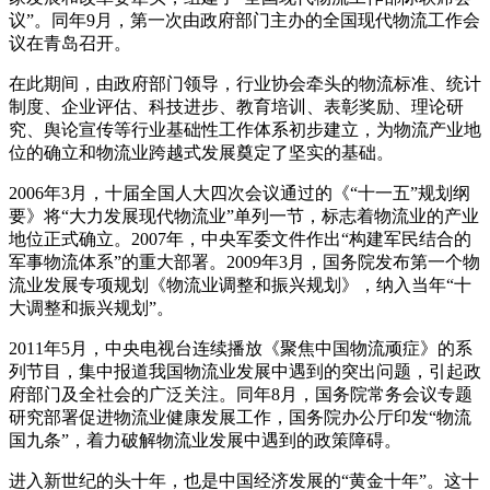
议”。同年9月，第一次由政府部门主办的全国现代物流工作会
议在青岛召开。
在此期间，由政府部门领导，行业协会牵头的物流标准、统计
制度、企业评估、科技进步、教育培训、表彰奖励、理论研
究、舆论宣传等行业基础性工作体系初步建立，为物流产业地
位的确立和物流业跨越式发展奠定了坚实的基础。
2006年3月，十届全国人大四次会议通过的《“十一五”规划纲
要》将“大力发展现代物流业”单列一节，标志着物流业的产业
地位正式确立。2007年，中央军委文件作出“构建军民结合的
军事物流体系”的重大部署。2009年3月，国务院发布第一个物
流业发展专项规划《物流业调整和振兴规划》，纳入当年“十
大调整和振兴规划”。
2011年5月，中央电视台连续播放《聚焦中国物流顽症》的系
列节目，集中报道我国物流业发展中遇到的突出问题，引起政
府部门及全社会的广泛关注。同年8月，国务院常务会议专题
研究部署促进物流业健康发展工作，国务院办公厅印发“物流
国九条”，着力破解物流业发展中遇到的政策障碍。
进入新世纪的头十年，也是中国经济发展的“黄金十年”。这十