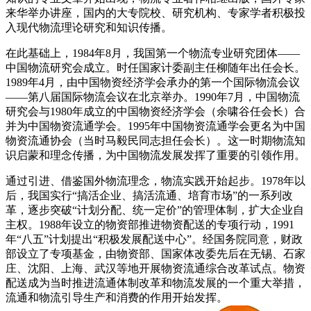
来华举办讲座，国内的大专院校、研究机构、专家学者积极投
入现代物流理论研究和知识传播。
在此基础上，1984年8月，我国第一个物流专业研究团体——
中国物流研究会成立。时任国家计委副主任柳随年出任会长。
1989年4月，由中国物资经济学会承办的第一个国际物流会议
——第八届国际物流会议在北京举办。1990年7月，中国物流
研究会与1980年成立的中国物资经济学会（余啸谷任会长）合
并为中国物资流通学会。1995年中国物资流通学会更名为中国
物资流通协会（当时马毅民同志担任会长）。这一时期物流知
识启蒙和理念传播，为中国物流发展发挥了重要的引领作用。
通过引进、借鉴国外物流理念，物流实践开始起步。1978年以
后，我国实行“搞活企业、搞活流通、培育市场”的一系列改
革，逐步突破“计划分配、统一定价”的管理体制，扩大企业自
主权。1988年设立的物资部推进物资配送的专项行动，1991
年“八五”计划提出“积极发展配送中心”。经国务院同意，财政
部设立了专项基金，由物资部、国家体改委先后在无锡、石家
庄、沈阳、上海、武汉等地开展物资流通综合改革试点。物资
配送成为当时推进流通体制改革和物流发展的一个重大举措，
流通和物流引导生产和消费的作用开始发挥。