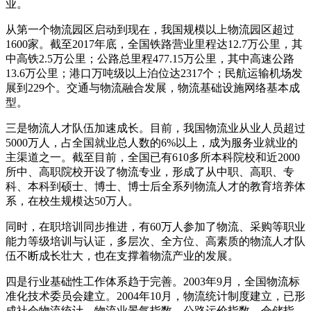
业。
从第一个物流园区启动到现在，我国规模以上物流园区超过
1600家。截至2017年底，全国铁路营业里程达12.7万公里，其
中高铁2.5万公里；公路总里程477.15万公里，其中高速公路
13.6万公里；港口万吨级以上泊位达2317个；民航运输机场发
展到229个。交通与物流融合发展，物流基础设施网络基本成
型。
三是物流人才队伍加速成长。目前，我国物流业从业人员超过
5000万人，占全国就业总人数的6%以上，成为服务业就业的
主渠道之一。截至目前，全国已有610多所本科院校和近2000
所中、高职院校开设了物流专业，形成了从中职、高职、专
科、本科到硕士、博士、博士后全系列物流人才的教育培养体
系，在校生规模达50万人。
同时，在职培训同步推进，有60万人参加了物流、采购等职业
能力等级培训与认证，多层次、全方位、高素质的物流人才队
伍不断成长壮大，也在支撑着物流产业的发展。
四是行业基础性工作体系趋于完善。2003年9月，全国物流标
准化技术委员会建立。2004年10月，物流统计制度建立，已形
成社会物流统计、物流业景气指数、公路运价指数、仓储指