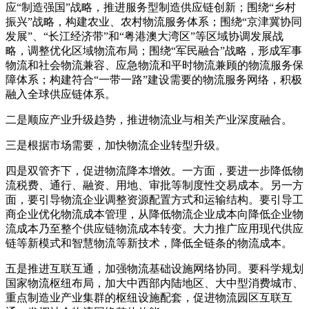
应“制造强国”战略，推进服务型制造供应链创新；围绕“乡村
振兴”战略，构建农业、农村物流服务体系；围绕“京津冀协同
发展”、“长江经济带”和“粤港澳大湾区”等区域协调发展战
略，调整优化区域物流布局；围绕“军民融合”战略，形成军事
物流和社会物流兼容、应急物流和平时物流兼顾的物流服务保
障体系；构建符合“一带一路”建设需要的物流服务网络，积极
融入全球供应链体系。
二是顺应产业升级趋势，推进物流业与相关产业深度融合。
三是根据市场需要，加快物流企业转型升级。
四是双管齐下，促进物流降本增效。一方面，要进一步降低物
流税费、通行、融资、用地、审批等制度性交易成本。另一方
面，要引导物流企业调整资源配置方式和运输结构。要引导工
商企业优化物流成本管理，从降低物流企业成本向降低企业物
流成本乃至整个供应链物流成本转变。大力推广应用现代供应
链等新模式和智慧物流等新技术，降低全链条的物流成本。
五是推进互联互通，加强物流基础设施网络协同。要科学规划
国家物流枢纽布局，加大中西部内陆地区、大中型消费城市、
重点制造业产业集群的枢纽设施配套，促进物流园区互联互