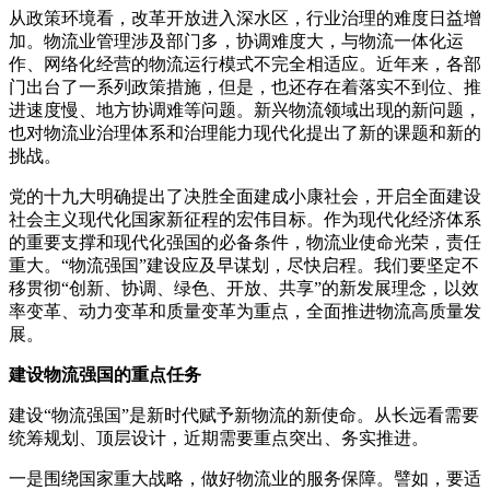
从政策环境看，改革开放进入深水区，行业治理的难度日益增
加。物流业管理涉及部门多，协调难度大，与物流一体化运
作、网络化经营的物流运行模式不完全相适应。近年来，各部
门出台了一系列政策措施，但是，也还存在着落实不到位、推
进速度慢、地方协调难等问题。新兴物流领域出现的新问题，
也对物流业治理体系和治理能力现代化提出了新的课题和新的
挑战。
党的十九大明确提出了决胜全面建成小康社会，开启全面建设
社会主义现代化国家新征程的宏伟目标。作为现代化经济体系
的重要支撑和现代化强国的必备条件，物流业使命光荣，责任
重大。“物流强国”建设应及早谋划，尽快启程。我们要坚定不
移贯彻“创新、协调、绿色、开放、共享”的新发展理念，以效
率变革、动力变革和质量变革为重点，全面推进物流高质量发
展。
建设物流强国的重点任务
建设“物流强国”是新时代赋予新物流的新使命。从长远看需要
统筹规划、顶层设计，近期需要重点突出、务实推进。
一是围绕国家重大战略，做好物流业的服务保障。譬如，要适