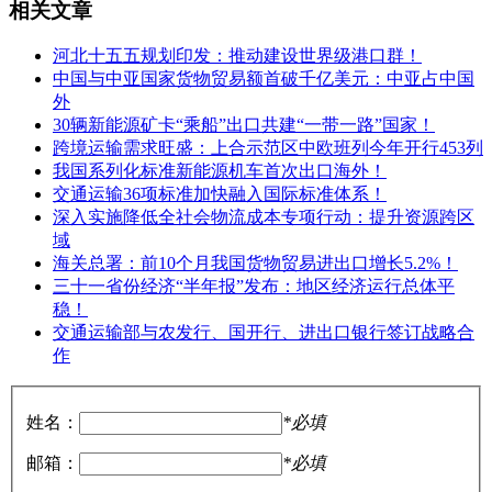
相关文章
河北十五五规划印发：推动建设世界级港口群！
中国与中亚国家货物贸易额首破千亿美元：中亚占中国
外
30辆新能源矿卡“乘船”出口共建“一带一路”国家！
跨境运输需求旺盛：上合示范区中欧班列今年开行453列
我国系列化标准新能源机车首次出口海外！
交通运输36项标准加快融入国际标准体系！
深入实施降低全社会物流成本专项行动：提升资源跨区
域
海关总署：前10个月我国货物贸易进出口增长5.2%！
三十一省份经济“半年报”发布：地区经济运行总体平
稳！
交通运输部与农发行、国开行、进出口银行签订战略合
作
姓名：
*必填
邮箱：
*必填