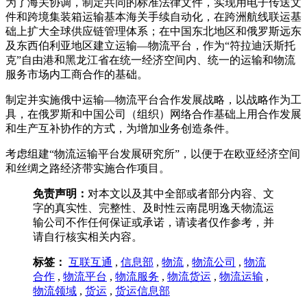
为了海关协调，制定共同的标准法律文件，实现用电子传送文
件和跨境集装箱运输基本海关手续自动化，在跨洲航线联运基
础上扩大全球供应链管理体系；在中国东北地区和俄罗斯远东
及东西伯利亚地区建立运输—物流平台，作为“符拉迪沃斯托
克”自由港和黑龙江省在统一经济空间内、统一的运输和物流
服务市场内工商合作的基础。
制定并实施俄中运输—物流平台合作发展战略，以战略作为工
具，在俄罗斯和中国公司（组织）网络合作基础上用合作发展
和生产互补协作的方式，为增加业务创造条件。
考虑组建“物流运输平台发展研究所”，以便于在欧亚经济空间
和丝绸之路经济带实施合作项目。
免责声明：
对本文以及其中全部或者部分内容、文
字的真实性、完整性、及时性云南昆明逸天物流运
输公司不作任何保证或承诺，请读者仅作参考，并
请自行核实相关内容。
标签：
互联互通
,
信息部
,
物流
,
物流公司
,
物流
合作
,
物流平台
,
物流服务
,
物流货运
,
物流运输
,
物流领域
,
货运
,
货运信息部