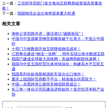
上一篇：
工信部等四部门发文推动互联网基础资源高质量发
展！
下一篇：
我国物流企业出海将迎来重大机遇
相关文章
海铁公管四路并进：激活港口“磁吸效应”！
中国与中亚国家货物贸易额首破千亿美元：中亚占中国
外
十部门力推数据开放互联降低物流成本！
江西整合建设“物流一张网” ：明年实现公铁水数据互联
我国已建成全球最大高铁网：高速网和邮政快递网！
我国与中亚五国经贸往来持续深化：构建高水平互联互
通
我国系列化标准新能源机车首次出口海外！
重庆上线国际贸易数字平台：精准撮合供需双方！
中国—东盟跨境公路班车物流联盟成立！
长三角一体化示范区建设进程如何？低空经济串联产业
协