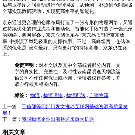
后与卫星库之间自动进行仓间调拨，从预测、补货到仓间调拨
全部实现数据驱动，实现更高水平的智能化。
京东通过更合理的仓库布局打造了一张有形的物理网络，又通
过持续优化的作业流程和自动化、智能化手段打造了一张无形
的网络，两网层叠，京东仓储体系在“京东品质”和“京东效
率”中扮演了举足轻重的支撑作用。不过，高峰坦言，仓储体
系的优化是“没有最好、只有更好”的持续竞赛，京东仍在路
上。
免责声明：
对本文以及其中全部或者部分内容、文
字的真实性、完整性、及时性云南昆明逸天物流运
输公司不作任何保证或承诺，请读者仅作参考，并
请自行核实相关内容。
标签：
物流
,
物流运输
,
物流配送
,
自建物流
上一篇：
工信部等四部门发文推动互联网基础资源高质量发
展！
下一篇：
我国物流企业出海将迎来重大机遇
相关文章