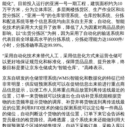
能化”。目前投入运行的亚洲一号一期工程，建筑面积约为10
万平方米，分为立体库区、多层阁楼拣货区、生产作业区和出
货分拣区，“亚洲一号”的仓库管理系统、仓库控制系统、分拣
和配送系统等整个信息系统均由京东自主开发，自动化、智能
化技术的采用大大提升了效率，降低了人为因素对商品品质的
影响。以“出货分拣区”为例，因为采用了自动化的输送系统和
代表目前全球最高水平的分拣系统，分拣处理能力达16000件/
小时，分拣准确率高达99.99%。
“采用自动化技术来替代人工，采用信息化方式来运营仓储可
以更好地保证规范化和标准化，保障货品品质、提升效率，终
极目标是要让京东仓储成为‘智能仓库’。”高峰表示。
京东自研发的仓储管理系统(WMS)智能化和数据化的特征已经
非常明显：供应链预测系统可以在促销信息出来前进行重点商
品信息提示，以便工作人员将重点商品放置到离传送线最近的
位置，订单一来货物就可以快速出仓;自动补货系统能根据货
物的出货频率提示货物的调库、补货并将货物送到离传送线最
近的位置;利用RFID技术的储位探测系统可以定位每一件商品
的储位，自动判断这个货物的传送位置，订单下来它会告诉检
货员最佳的检货路径。高峰透露，这个系统未来还能做到用大
数据预测某个区域的销售情况，自动下采购订单，采购入库以