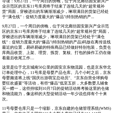
导读：9月27日，一个周日的傍晚，位于河北廊坊固安新兴产
业示范区的京东11号库房终于结束了连续几天的“超常规补
货”局面，穿梭进出的车辆渐渐减少，琳琅满目的货架已经处
于“满仓线”：促销力度最大的“爆品”(特别热销的产...
9月27日，一个周日的傍晚，位于河北廊坊固安新兴产业示范
区的京东11号库房终于结束了连续几天的“超常规补货”局面，
穿梭进出的车辆渐渐减少，琳琅满目的货架已经处于“满仓
线”：促销力度最大的“爆品”(特别热销的产品)码放在离传送线
最近的位置，易碎易破的特殊商品已经做好特别包装，负责仓
库商品收货、上架、理货、拣货、复核、打包的操作工仍在做
着最后收尾工作…
这里是位于北京城南50公里的固安京东物流园，也是京东华北
订单处理中心，11号库是母婴产品仓库。几个小时之后，京东
母婴频道将上线“国庆出游萌宝总动员”、“京东自营全球购母
婴狂欢盛宴”等活动，有些“爆品”低至五折，大多数婴儿辅食
买一赠一，这些持续到10月7日的促销活动将考验这里的仓储
和物流能力，像这样的大型促销活动一年少说也得有个十来
次。
11号母婴仓库只是一个缩影，京东自建的仓储管理系统(WMS)