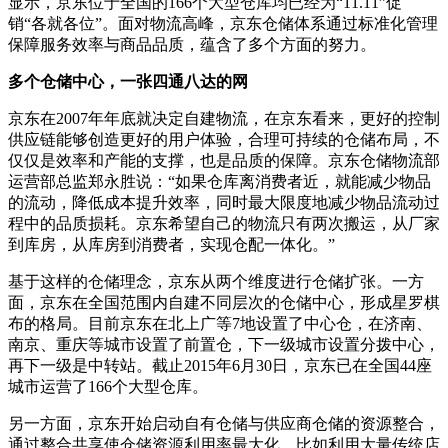
显示，京东位于全国的166个大型仓库均已经为“11.11”促
销“各就各位”。面对物流高峰，京东仓储体系通过标准化管理
保障服务效率与商品品质，蕴含了多个方面的努力。
多个仓储中心，一张四通八达的网
京东在2007年年底就决定自建物流，在京东看来，更好的控制
供应链能够创造更好的用户体验，合理可持续的仓储布局，不
仅仅是效率和产能的支撑，也是品质的保障。京东仓储物流部
运营部总监郑永胜说：“如果仓库离消费者近，就能减少物品
的流动，降低成本提升效率，同时最大限度地减少物品流动过
程中的品质损耗。京东希望自己的物流只有两次搬运，从厂家
到库房，从库房到消费者，实现仓配一体化。”
基于这样的仓储理念，京东从两个维度进行仓储扩张。一方
面，京东在全国范围内自建不同层次的仓储中心，形成星罗棋
布的格局。目前京东在北上广等7地设置了中心仓，在济南、
南京、重庆等城市设置了前置仓，下一级城市设置分拨中心，
再下一级是中转站。截止2015年6月30日，京东已在全国44座
城市运营了166个大型仓库。
另一方面，京东开始启动自有仓储与供应商仓储的资源整合，
通过整合共享使仓储资源利用率最大化。比如利用大量传统店