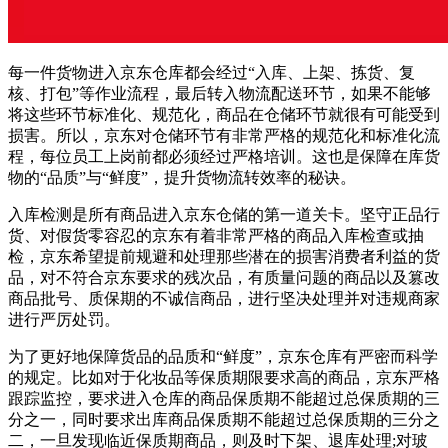
每一件货物进入京东仓库都会经过“入库、上架、拣货、复
核、打包”等作业流程，最后转入物流配送环节，如果不能够
将这些环节标准化、规范化，商品在仓储环节就很有可能受到
损害。所以，京东对仓储环节有非常严格的规范化和标准化流
程，每位员工上岗前都必须经过严格培训。这也是保障在库货
物的“品质”与“鲜度”，提升货物流转效率的秘诀。
入库检测是所有商品进入京东仓储的第一道关卡。坚守正品行
货、对假货零容忍的京东有着非常严格的商品入库检查或抽
检，京东希望提前规避和处理那些潜在的损害消费者利益的货
品，对不符合京东要求的残次品，有质量问题的商品以及篡改
商品批号、质保期的不诚信商品，进行坚决处理并对违规商家
进行严厉处罚。
为了更好地保障货品的品质和“鲜度”，京东仓库有严密而科学
的规定。比如对于化妆品等保质期限要求高的商品，京东严格
跟踪监控，要求进入仓库的商品保质期不能超过总保质期的三
分之一，同时要求出库商品保质期不能超过总保质期的三分之
二，一旦发现临近保质期商品，则及时下架、退库处理;对玻