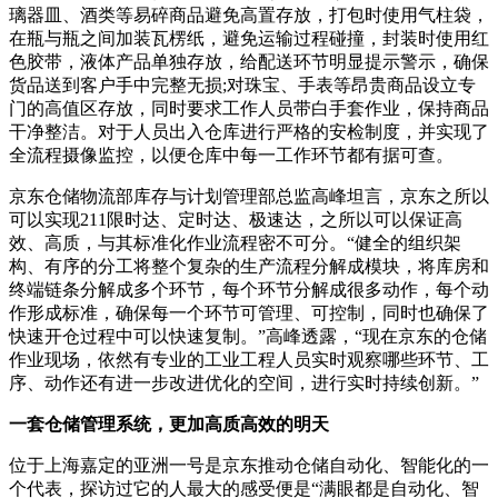
璃器皿、酒类等易碎商品避免高置存放，打包时使用气柱袋，
在瓶与瓶之间加装瓦楞纸，避免运输过程碰撞，封装时使用红
色胶带，液体产品单独存放，给配送环节明显提示警示，确保
货品送到客户手中完整无损;对珠宝、手表等昂贵商品设立专
门的高值区存放，同时要求工作人员带白手套作业，保持商品
干净整洁。对于人员出入仓库进行严格的安检制度，并实现了
全流程摄像监控，以便仓库中每一工作环节都有据可查。
京东仓储物流部库存与计划管理部总监高峰坦言，京东之所以
可以实现211限时达、定时达、极速达，之所以可以保证高
效、高质，与其标准化作业流程密不可分。“健全的组织架
构、有序的分工将整个复杂的生产流程分解成模块，将库房和
终端链条分解成多个环节，每个环节分解成很多动作，每个动
作形成标准，确保每一个环节可管理、可控制，同时也确保了
快速开仓过程中可以快速复制。”高峰透露，“现在京东的仓储
作业现场，依然有专业的工业工程人员实时观察哪些环节、工
序、动作还有进一步改进优化的空间，进行实时持续创新。”
一套仓储管理系统，更加高质高效的明天
位于上海嘉定的亚洲一号是京东推动仓储自动化、智能化的一
个代表，探访过它的人最大的感受便是“满眼都是自动化、智